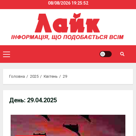
08/08/2026
19:25:53
Skip
to
content
Primary
Menu
Головна
2025
Квітень
29
День:
29.04.2025