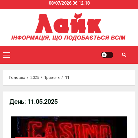
08/07/2026
06:12:18
Skip
to
content
Primary
Menu
Головна
2025
Травень
11
День:
11.05.2025