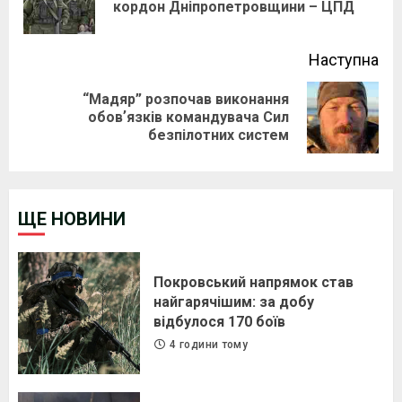
кордон Дніпропетровщини – ЦПД
pos
Наступна
“Мадяр” розпочав виконання
Next
обовʼязків командувача Сил
безпілотних систем
post:
ЩЕ НОВИНИ
Покровський напрямок став
найгарячішим: за добу
відбулося 170 боїв
4 години тому