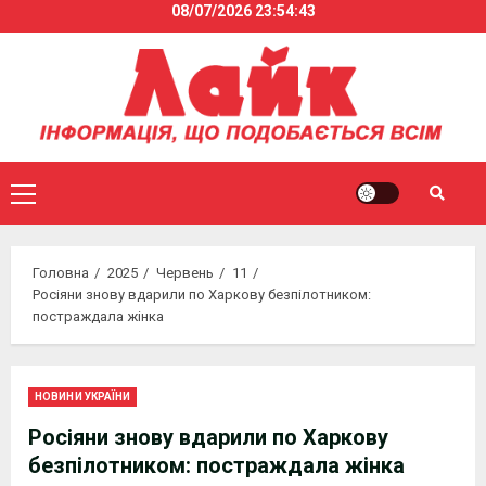
08/07/2026
23:54:44
Skip
to
content
Primary
Menu
Головна
2025
Червень
11
Росіяни знову вдарили по Харкову безпілотником:
постраждала жінка
НОВИНИ УКРАЇНИ
Росіяни знову вдарили по Харкову
безпілотником: постраждала жінка