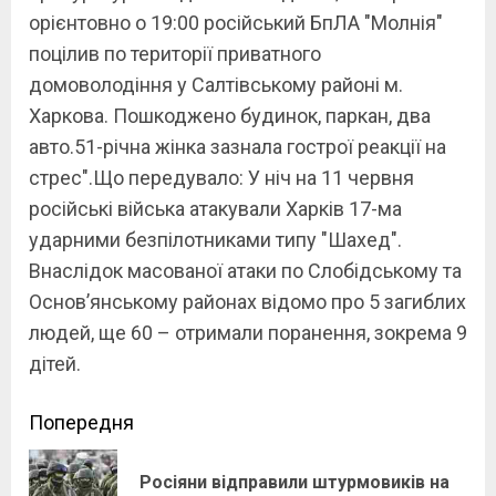
орієнтовно о 19:00 російський БпЛА "Молнія"
поцілив по території приватного
домоволодіння у Салтівському районі м.
Харкова. Пошкоджено будинок, паркан, два
авто.51-річна жінка зазнала гострої реакції на
стрес".Що передувало: У ніч на 11 червня
російські війська атакували Харків 17-ма
ударними безпілотниками типу "Шахед".
Внаслідок масованої атаки по Слобідському та
Основʼянському районах відомо про 5 загиблих
людей, ще 60 – отримали поранення, зокрема 9
дітей.
Continue
Попередня
Reading
Росіяни відправили штурмовиків на
Pre