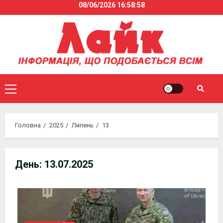
08/06/2026
16:58:59
Skip
to
content
Primary
Menu
Головна
2025
Липень
13
День:
13.07.2025