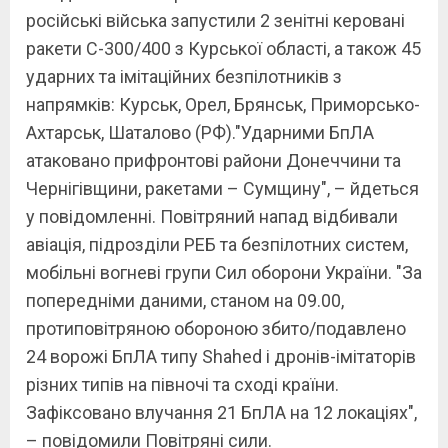
російські війська запустили 2 зенітні керовані
ракети С-300/400 з Курської області, а також 45
ударних та імітаційних безпілотників з
напрямків: Курськ, Орел, Брянськ, Приморсько-
Ахтарськ, Шаталово (РФ)."Ударними БпЛА
атаковано прифронтові райони Донеччини та
Чернігівщини, ракетами – Сумщину", – йдеться
у повідомленні. Повітряний напад відбивали
авіація, підрозділи РЕБ та безпілотних систем,
мобільні вогневі групи Сил оборони України. "За
попередніми даними, станом на 09.00,
протиповітряною обороною збито/подавлено
24 ворожі БпЛА типу Shahed і дронів-імітаторів
різних типів на півночі та сході країни.
Зафіксовано влучання 21 БпЛА на 12 локаціях",
– повідомили Повітряні сили.