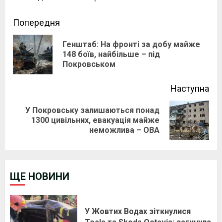
Continue
Попередня
Reading
Генштаб: На фронті за добу майже
Pre
148 боїв, найбільше – під
Покровськом
pos
Наступна
У Покровську залишаються понад
Next
1300 цивільних, евакуація майже
неможлива – ОВА
post:
ЩЕ НОВИНИ
У Жовтих Водах зіткнулися