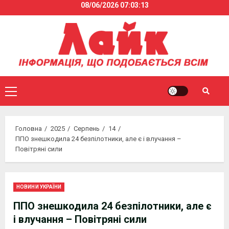
08/06/2026
07:03:13
Skip
to
content
Primary
Menu
Головна
2025
Серпень
14
ППО знешкодила 24 безпілотники, але є і влучання –
Повітряні сили
НОВИНИ УКРАЇНИ
ППО знешкодила 24 безпілотники, але є
і влучання – Повітряні сили