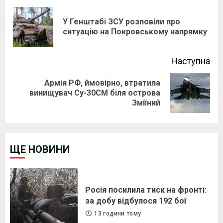
Reading
У Генштабі ЗСУ розповіли про
Pre
ситуацію на Покровському напрямку
pos
Наступна
Армія РФ, ймовірно, втратила
Next
винищувач Су-30СМ біля острова
Зміїний
post:
ЩЕ НОВИНИ
Росія посилила тиск на фронті:
за добу відбулося 192 бої
13 години тому