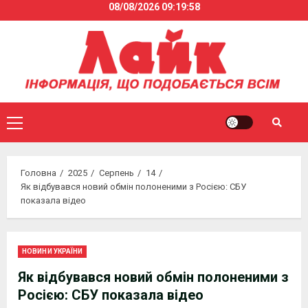
08/08/2026
09:19:59
Skip
to
content
Primary
Menu
Головна
2025
Серпень
14
Як відбувався новий обмін полоненими з Росією: СБУ
показала відео
НОВИНИ УКРАЇНИ
Як відбувався новий обмін полоненими з
Росією: СБУ показала відео