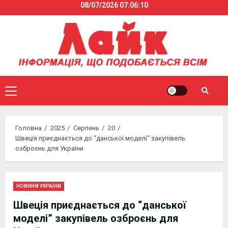
08/07/2026
07:06:10
Skip
to
content
Primary
Menu
Головна
2025
Серпень
20
Швеція приєднається до “данської моделі” закупівель
озброєнь для України
НОВИНИ УКРАЇНИ
Швеція приєднається до “данської
моделі” закупівель озброєнь для