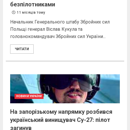
безпілотниками
11 місяців тому
Начальник Генерального штабу Збройних сил
Польщі генерал Віслав Кукула та
головнокомандувач Збройних сил України...
ЧИТАТИ
НОВИНИ УКРАЇНИ
На запорізькому напрямку розбився
український винищувач Су-27: пілот
загинув