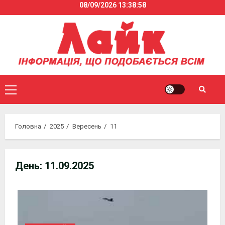
08/09/2026
13:38:59
Skip
to
content
Primary
Menu
Головна
2025
Вересень
11
День:
11.09.2025