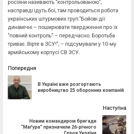
росіяни називають "контрольованою",
насправді ідуть бої, там проводиться робота
українських штурмових груп."Бойові дії
динамічні – поширювати твердження про їх
"повний контроль" – передчасно. Боротьба
триває. Вірте в ЗСУ!", – підсумували у 10-му
армійському корпусі СВ ЗСУ.
Continue
Попередня
Reading
В Україні вже розгортають
Pre
виробництво 25 оборонних компаній
pos
Наступна
Новим командиром бригади
Next
“Маґура” призначили 26-річного
Героя України
post: