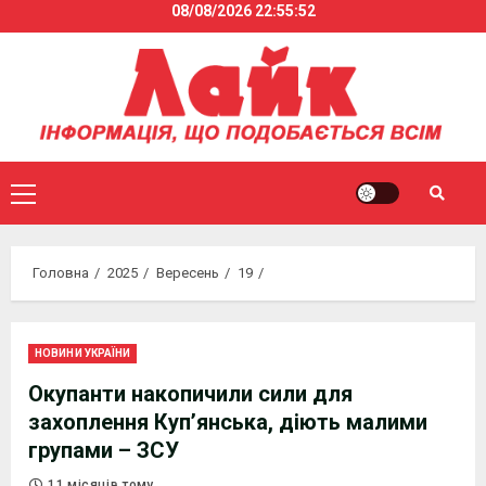
08/08/2026
22:55:52
Skip
to
content
Primary
Menu
Головна
2025
Вересень
19
НОВИНИ УКРАЇНИ
Окупанти накопичили сили для
захоплення Купʼянська, діють малими
групами – ЗСУ
11 місяців тому