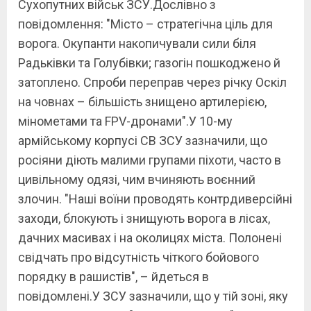
Сухопутних військ ЗСУ.Дослівно з
повідомлення: "Місто – стратегічна ціль для
ворога. Окупанти накопичували сили біля
Радьківки та Голубівки; газогін пошкоджено й
затоплено. Спроби переправ через річку Оскіл
на човнах – більшість знищено артилерією,
мінометами та FPV-дронами".У 10-му
армійському корпусі СВ ЗСУ зазначили, що
росіяни діють малими групами піхоти, часто в
цивільному одязі, чим вчиняють воєнний
злочин. "Наші воїни проводять контрдиверсійні
заходи, блокують і знищують ворога в лісах,
дачних масивах і на околицях міста. Полонені
свідчать про відсутність чіткого бойового
порядку в рашистів", – йдеться в
повідомлені.У ЗСУ зазначили, що у тій зоні, яку