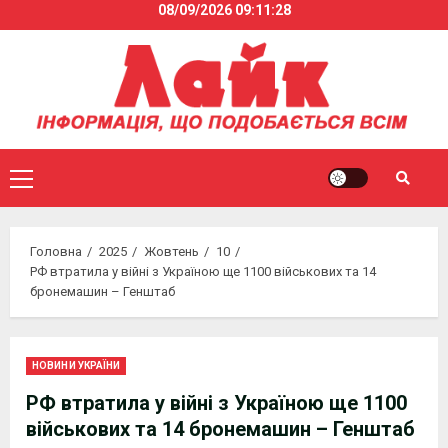
08/09/2026
09:11:28
Skip
to
content
Primary
Menu
Головна
2025
Жовтень
10
РФ втратила у війні з Україною ще 1100 військових та 14
бронемашин – Генштаб
НОВИНИ УКРАЇНИ
РФ втратила у війні з Україною ще 1100
військових та 14 бронемашин – Генштаб