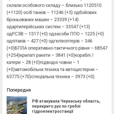
склали:особового складу – близько 1120510
(+1120) осіб танків – 11246 (+5) одбойових
броньованих машин – 23339 (+14)
одартилерійських систем – 33547 (+13)
одРСЗВ – 1517 (+0) одзасоби ППО – 1225 (+0)
одлітаків – 427 (+0) одгелікоптерів – 346
(+0)БПЛА оперативно-тактичного рівня – 68547
(+254)крилаті ракети – 3841 (+0)кораблі /
катери – 28 (+0)підводні човни – 1
(+0)автомобільна техніка та автоцистерни –
63775 (+70)спеціальна техніка – 3973 (+0).
Continue
Попередня
Reading
РФ атакувала Черкаську область,
Pre
перекрито рух по греблі
гідроелектростанції
pos