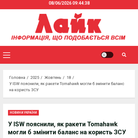
08/06/2026
09:44:39
Skip
to
content
Primary
Menu
Головна
2025
Жовтень
18
У ISW пояснили, як ракети Tomahawk могли б змінити баланс
на користь ЗСУ
НОВИНИ УКРАЇНИ
У ISW пояснили, як ракети Tomahawk
могли б змінити баланс на користь ЗСУ