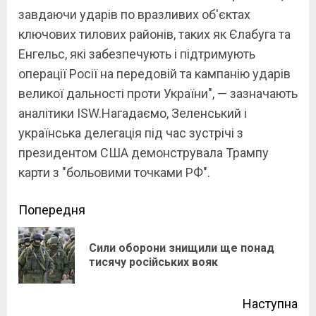
завдаючи ударів по вразливих об'єктах
ключових тилових районів, таких як Єлабуга та
Енгельс, які забезпечують і підтримують
операції Росії на передовій та кампанію ударів
великої дальності проти України", — зазначають
аналітики ISW.Нагадаємо, Зеленський і
українська делегація під час зустрічі з
президентом США демонструвала Трампу
карти з "больовими точками РФ".
Continue
Попередня
Reading
Сили оборони знищили ще понад
Pre
тисячу російських вояк
pos
Наступна