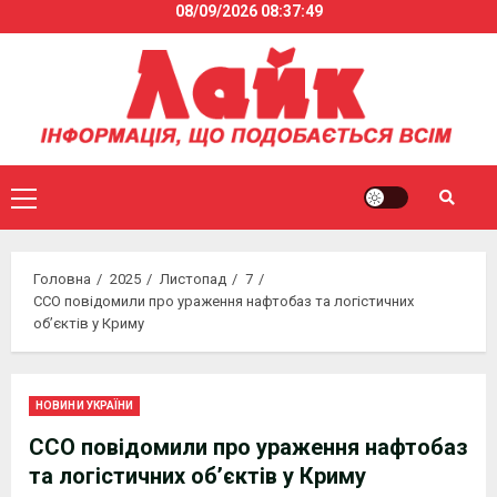
08/09/2026
08:37:49
Skip
to
content
Primary
Menu
Головна
2025
Листопад
7
ССО повідомили про ураження нафтобаз та логістичних
об’єктів у Криму
НОВИНИ УКРАЇНИ
ССО повідомили про ураження нафтобаз
та логістичних об’єктів у Криму