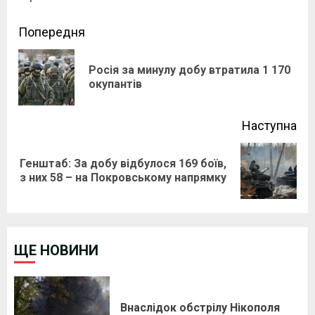
Continue
Попередня
Reading
Росія за минулу добу втратила 1 170
Pre
окупантів
pos
Наступна
Генштаб: За добу відбулося 169 боїв,
Next
з них 58 – на Покровському напрямку
post:
ЩЕ НОВИНИ
Внаслідок обстрілу Нікополя