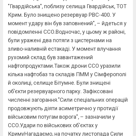
"Гвардійська", поблизу селища Гвардійськ, ТОТ
Крим. Було знищено резервуар РВС-400. У
момент удару він був заповнений", – йдеться у
повідомленні ССО.Водночас, у цьому ж районі,
були уражені два потяги з цистернами на
зливо-наливній естакаді. У момент влучання
рухомий склад був завантажений
нафтопродуктами.Також дрони ССО уразили
кілька нафтобаз та складів ПММ у Сімферополі
й околиці, селище Бітумне. Були знищені
об’єкти резервуарного парку. Зафіксовані
численні загорання."Сили спеціальних операцій
продовжують діяти асиметрично у протидії
військовим потугам ворога", – зазначили у
ССО.Удари по військових об'єктах у
КримуНагадаємо, на початку листопада Сили