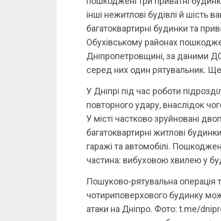
пошкоджені три приватні будинки
інші нежитлові будівлі й шість 
багатоквартирні будинки та прив
Обухівському районах пошкоджен
Дніпропетровщині, за даними ДС
серед них один рятувальник. Щ
У Дніпрі під час роботи підрозді
повторного удару, внаслідок чог
У місті частково зруйновані дв
багатоквартирні житлові будинк
гаражі та автомобілі. Пошкодже
частина: вибуховою хвилею у буд
Пошуково-рятувальна операція т
чотириповерхового будинку можу
атаки на Дніпро. Фото: t.me/dni