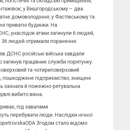
, логістичні та складські приміщення,
вантажівок; у Вишгородському – два
атне домоволодіння; у Фастівському та
і приватні будинки. На
НС, унаслідок атаки загинули 6 людей,
е 36 людей отримали поранення.
лів ДСНС російські війська завдали
о загинув працівник служби порятунку.
оповерховий та чотириповерховий
и, пошкоджене підприємство, знищені
нь зазнала й пожежно-рятувальна
івлі вибито вікна.
риває, під завалами
ть перебувати люди. Наслідки нічної
propetrovskaODA Згодом стало відомо