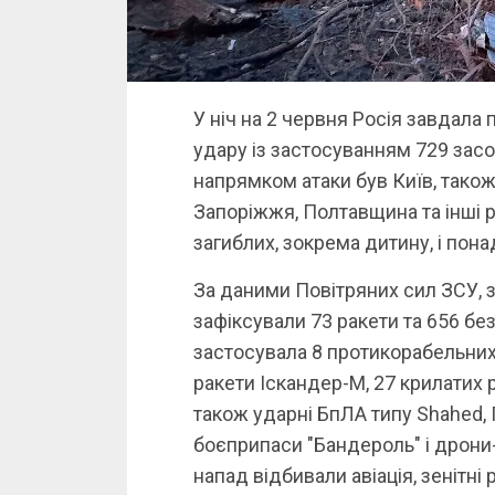
У ніч на 2 червня Росія завдала
удару із застосуванням 729 зас
напрямком атаки був Київ, також
Запоріжжя, Полтавщина та інші 
загиблих, зокрема дитину, і пон
За даними Повітряних сил ЗСУ, з 
зафіксували 73 ракети та 656 без
застосувала 8 протикорабельних 
ракети Іскандер-М, 27 крилатих ра
також ударні БпЛА типу Shahed, 
боєприпаси "Бандероль" і дрони-
напад відбивали авіація, зенітні 