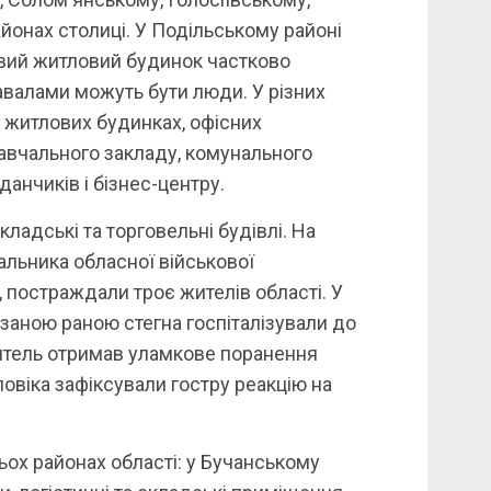
онах столиці. У Подільському районі
овий житловий будинок частково
завалами можуть бути люди. У різних
 житлових будинках, офісних
навчального закладу, комунального
анчиків і бізнес-центру.
кладські та торговельні будівлі. На
альника обласної військової
 постраждали троє жителів області. У
ізаною раною стегна госпіталізували до
житель отримав уламкове поранення
ловіка зафіксували гостру реакцію на
ьох районах області: у Бучанському