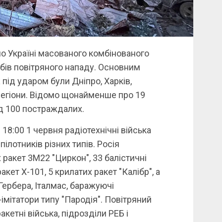
 по Україні масованого комбінованого
обів повітряного нападу. Основним
 під ударом були Дніпро, Харків,
регіони. Відомо щонайменше про 19
ад 100 постраждалих.
18:00 1 червня радіотехнічні війська
пілотників різних типів. Росія
ракет 3М22 "Циркон", 33 балістичні
кет Х-101, 5 крилатих ракет "Калібр", а
Гербера, Італмас, баражуючі
імітатори типу "Пародія". Повітряний
ракетні війська, підрозділи РЕБ і