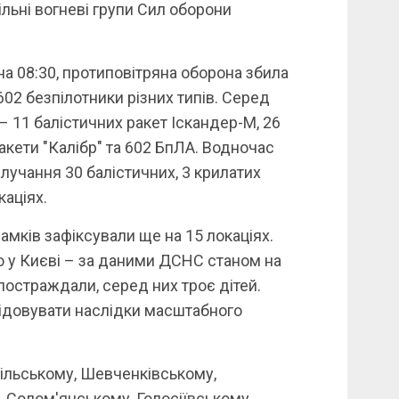
ільні вогневі групи Сил оборони
а 08:30, протиповітряна оборона збила
 602 безпілотники різних типів. Серед
 11 балістичних ракет Іскандер-М, 26
ракети "Калібр" та 602 БпЛА. Водночас
лучання 30 балістичних, 3 крилатих
каціях.
амків зафіксували ще на 15 локаціях.
о у Києві – за даними ДСНС станом на
 постраждали, серед них троє дітей.
ідовувати наслідки масштабного
ільському, Шевченківському,
Солом'янському, Голосіївському,