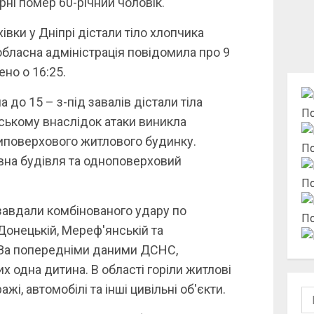
рні помер 60-річний чоловік.
івки у Дніпрі дістали тіло хлопчика
обласна адміністрація повідомила про 9
но о 16:25.
а до 15 – з-під завалів дістали тіла
По
нському внаслідок атаки виникла
иповерхового житлового будинку.
По
вна будівля та одноповерховий
По
 завдали комбінованого удару по
По
 Донецькій, Мереф'янській та
 За попередніми даними ДСНС,
 одна дитина. В області горіли житлові
жі, автомобілі та інші цивільні об'єкти.
По