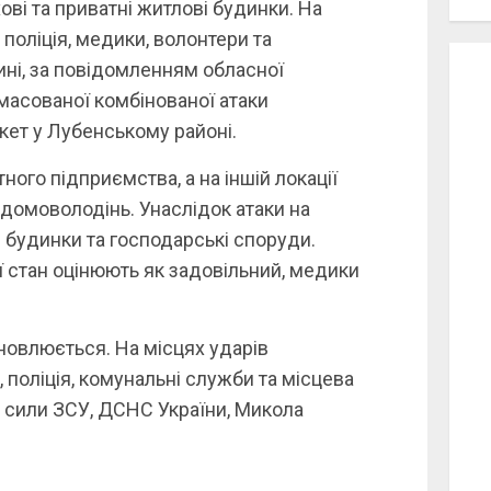
ві та приватні житлові будинки. На
поліція, медики, волонтери та
ні, за повідомленням обласної
с масованої комбінованої атаки
кет у Лубенському районі.
го підприємства, а на іншій локації
 домоволодінь. Унаслідок атаки на
будинки та господарські споруди.
ї стан оцінюють як задовільний, медики
новлюється. На місцях ударів
поліція, комунальні служби та місцева
і сили ЗСУ, ДСНС України, Микола