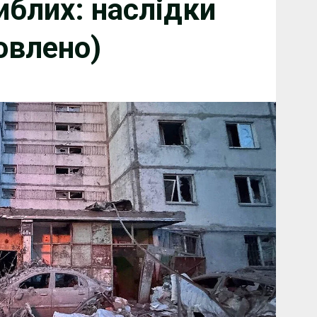
иблих: наслідки
овлено)