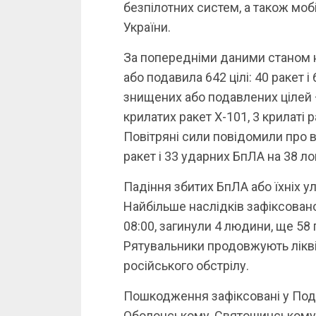
безпілотних систем, а також моб
України.
За попередніми даними станом н
або подавила 642 цілі: 40 ракет і
знищених або подавлених цілей –
крилатих ракет Х-101, 3 крилаті 
Повітряні сили повідомили про в
ракет і 33 ударних БпЛА на 38 ло
Падіння збитих БпЛА або їхніх ул
Найбільше наслідків зафіксован
08:00, загинули 4 людини, ще 58
Рятувальники продовжують лікв
російського обстрілу.
Пошкодження зафіксовані у Под
Оболонському, Святошинському, 