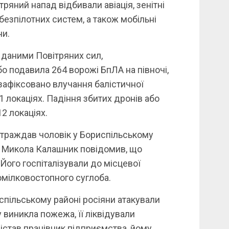
тряний напад відбивали авіація, зенітні
 безпілотних систем, а також мобільні
ни.
 даними Повітряних сил,
о подавила 264 ворожі БпЛА на півночі,
 зафіксовано влучання балістичної
1 локаціях. Падіння збитих дронів або
12 локаціях.
страждав чоловік у Бориспільському
А Микола Калашник повідомив, що
Його госпіталізували до місцевої
омілковостопного суглоба.
спільському районі росіяни атакували
 виникла пожежа, її ліквідували
істав працівник підприємства, йому