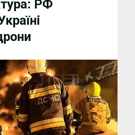
ктура: РФ
Україні
дрони