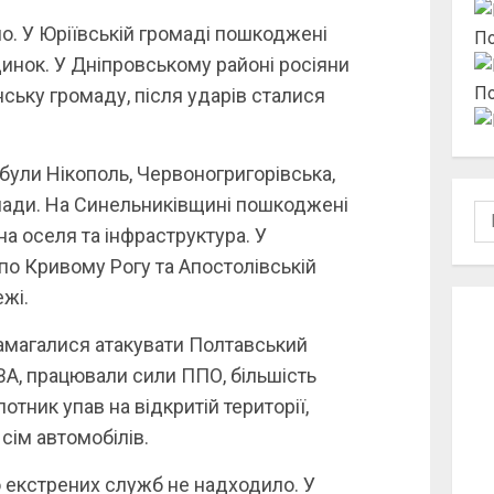
о. У Юріївській громаді пошкоджені
По
инок. У Дніпровському районі росіяни
По
ську громаду, після ударів сталися
були Нікополь, Червоногригорівська,
мади. На Синельниківщині пошкоджені
По
на оселя та інфраструктура. У
по Кривому Рогу та Апостолівській
жі.
амагалися атакувати Полтавський
ВА, працювали сили ППО, більшість
отник упав на відкритій території,
ім автомобілів.
 екстрених служб не надходило. У