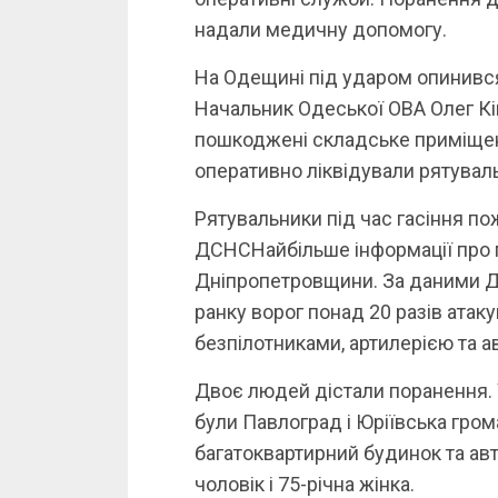
надали медичну допомогу.
На Одещині під ударом опинився
Начальник Одеської ОВА Олег Кі
пошкоджені складське приміще
оперативно ліквідували рятуваль
Рятувальники під час гасіння по
ДСНСНайбільше інформації про 
Дніпропетровщини. За даними Дн
ранку ворог понад 20 разів атаку
безпілотниками, артилерією та а
Двоє людей дістали поранення. 
були Павлоград і Юріївська гро
багатоквартирний будинок та авт
чоловік і 75-річна жінка.