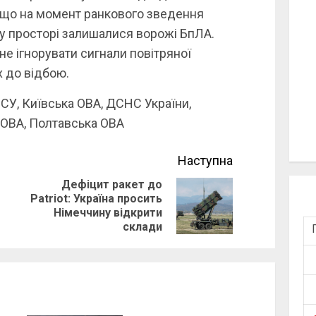
 що на момент ранкового зведення
му просторі залишалися ворожі БпЛА.
не ігнорувати сигнали повітряної
х до відбою.
ЗСУ, Київська ОВА, ДСНС України,
 ОВА, Полтавська ОВА
Наступна
Дефіцит ракет до
Patriot: Україна просить
Previous
Next
Німеччину відкрити
post:
post:
склади