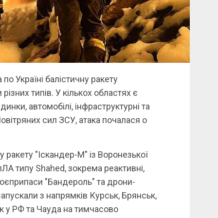
а по Україні балістичну ракету
 різних типів. У кількох областях є
инки, автомобілі, інфраструктурні та
овітряних сил ЗСУ, атака почалася о
 ракету "Іскандер-М" із Воронезької
пЛА типу Shahed, зокрема реактивні,
 боєприпаси "Бандероль" та дрони-
запускали з напрямків Курськ, Брянськ,
 у РФ та Чауда на тимчасово