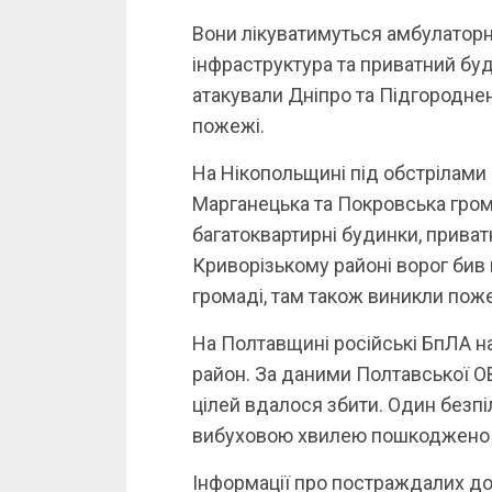
Вони лікуватимуться амбулаторн
інфраструктура та приватний буд
атакували Дніпро та Підгороднен
пожежі.
На Нікопольщині під обстрілами 
Марганецька та Покровська гро
багатоквартирні будинки, приват
Криворізькому районі ворог бив 
громаді, там також виникли поже
На Полтавщині російські БпЛА н
район. За даними Полтавської О
цілей вдалося збити. Один безпіл
вибуховою хвилею пошкоджено с
Інформації про постраждалих до