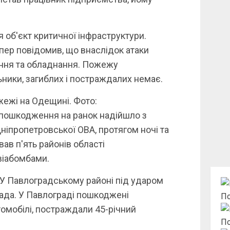
 об'єкт критичної інфраструктури.
пер повідомив, що внаслідок атаки
ння та обладнання. Пожежу
ники, загиблих і постраждалих немає.
жежі на Одещині. Фото:
пошкодження на ранок надійшло з
іпропетровської ОВА, протягом ночі та
вав п'ять районів області
віабомбами.
У Павлоградському районі під ударом
мада. У Павлограді пошкоджені
По
омобілі, постраждали 45-річний
По