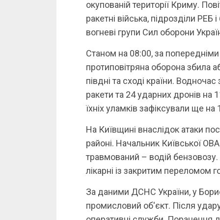
окупованій території Криму. Пові
ракетні війська, підрозділи РЕБ і
вогневі групи Сил оборони Украї
Станом на 08:00, за попередніми
протиповітряна оборона збила аб
півдні та сході країни. Водночас
ракети та 24 ударних дронів на 1
їхніх уламків зафіксували ще на 
На Київщині внаслідок атаки по
районі. Начальник Київської ОВ
травмований – водій бензовозу. 
лікарні із закритим переломом г
За даними ДСНС України, у Бори
промисловий об'єкт. Після удару
оперативні служби. Поранення д