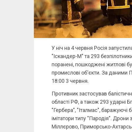
У ніч на 4 червня Росія запустил
"Іскандер-М" та 293 безпілотники
поранені, пошкоджені житлові буд
промислові об'єкти. За даними П
18:00 3 червня.
Противник застосував балістичну
області РФ, а також 293 ударні Б
"Гербера", "Італмас", баражуючі
імітатори типу "Пародія". Дрони 
Міллєрово, Приморсько-Ахтарськ