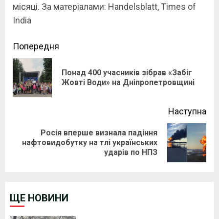
місяці. За матеріалами: Handelsblatt, Times of
India
Continue
Попередня
Reading
Понад 400 учасників зібрав «Забіг
Pre
Жовті Води» на Дніпропетровщині
pos
Наступна
Росія вперше визнала падіння
Next
нафтовидобутку на тлі українських
ударів по НПЗ
post:
ЩЕ НОВИНИ