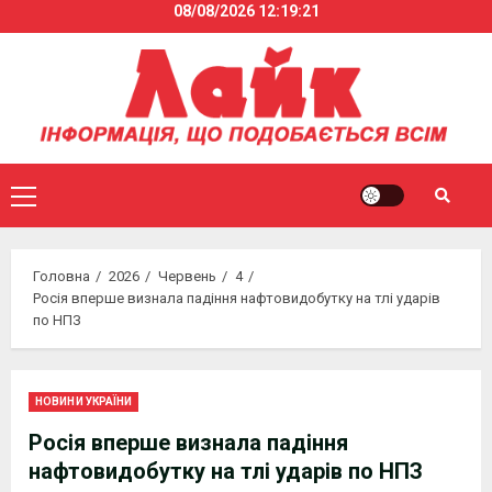
08/08/2026
12:19:22
Skip
to
content
Primary
Menu
Головна
2026
Червень
4
Росія вперше визнала падіння нафтовидобутку на тлі ударів
по НПЗ
НОВИНИ УКРАЇНИ
Росія вперше визнала падіння
нафтовидобутку на тлі ударів по НПЗ