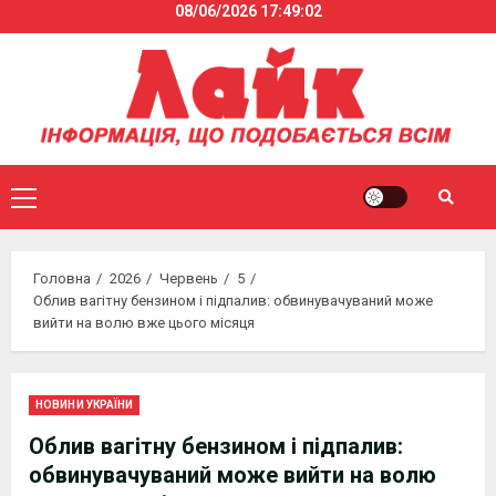
08/06/2026
17:49:02
Skip
to
content
Primary
Menu
Головна
2026
Червень
5
Облив вагітну бензином і підпалив: обвинувачуваний може
вийти на волю вже цього місяця
НОВИНИ УКРАЇНИ
Облив вагітну бензином і підпалив:
обвинувачуваний може вийти на волю