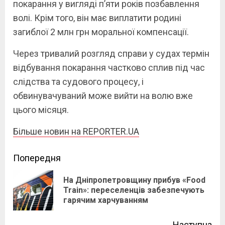
покарання у вигляді п’яти років позбавлення
волі. Крім того, він має виплатити родині
загиблої 2 млн грн моральної компенсації.
Через тривалий розгляд справи у судах термін
відбування покарання частково сплив під час
слідства та судового процесу, і
обвинувачуваний може вийти на волю вже
цього місяця.
Більше новин на REPORTER.UA
Continue
Попередня
Reading
На Дніпропетровщину прибув «Food
Pre
Train»: переселенців забезпечують
гарячим харчуванням
pos
Наступна