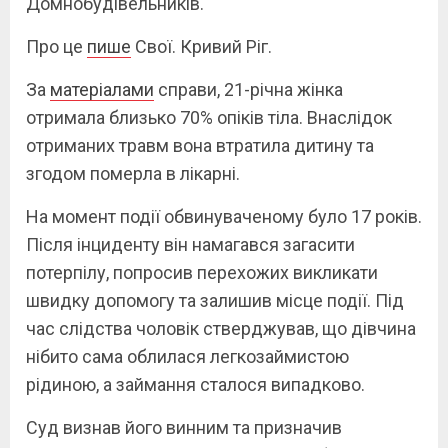
Домнобудівельників.
Про це
пише
Свої. Кривий Ріг.
За
матеріалами
справи, 21-річна жінка
отримала близько 70% опіків тіла. Внаслідок
отриманих травм вона втратила дитину та
згодом померла в лікарні.
На момент події обвинуваченому було 17 років.
Після інциденту він намагався загасити
потерпілу, попросив перехожих викликати
швидку допомогу та залишив місце події. Під
час слідства чоловік стверджував, що дівчина
нібито сама облилася легкозаймистою
рідиною, а займання сталося випадково.
Суд визнав його винним та призначив