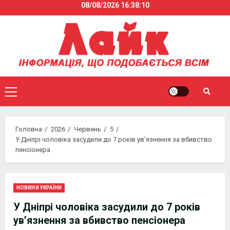
08/08/2026
16:38:10
Skip
to
content
Primary
Menu
Головна
2026
Червень
5
У Дніпрі чоловіка засудили до 7 років ув’язнення за вбивство
пенсіонера
НОВИНИ УКРАЇНИ
У Дніпрі чоловіка засудили до 7 років
ув’язнення за вбивство пенсіонера