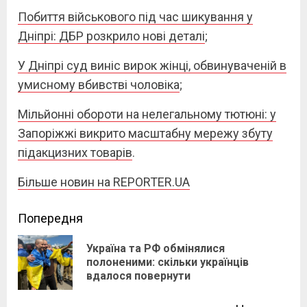
Побиття військового під час шикування у
Дніпрі: ДБР розкрило нові деталі
;
У Дніпрі суд виніс вирок жінці, обвинуваченій в
умисному вбивстві чоловіка
;
Мільйонні обороти на нелегальному тютюні: у
Запоріжжі викрито масштабну мережу збуту
підакцизних товарів
.
Більше новин на REPORTER.UA
Continue
Попередня
Reading
Україна та РФ обмінялися
Pre
полоненими: скільки українців
вдалося повернути
pos