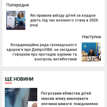
Continue
Попередня
Reading
Які правила виїзду дітей за кордон
Pre
діють під час воєнного стану в 2026
році
pos
Наступна
Координаційна рада громадського
здоров’я при ДніпроОВА: на засіданні
Next
говорили про протидію курінню та
post:
контроль антибіотиків
ЩЕ НОВИНИ
Погрозами вбивства дітей
змусив жінку виконувати
злочинні вимоги: повідомлено