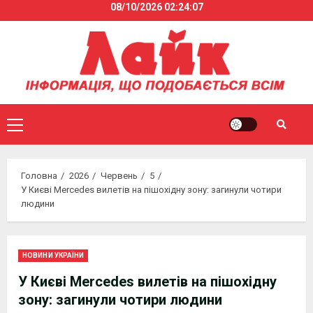
08/10/2026
02:24:07
Skip
to
content
Primary
Menu
Головна
2026
Червень
5
У Києві Mercedes вилетів на пішохідну зону: загинули чотири
людини
НОВИНИ УКРАЇНИ
У Києві Mercedes вилетів на пішохідну
зону: загинули чотири людини