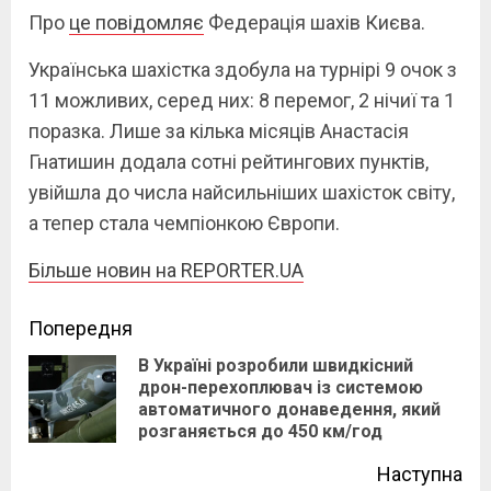
Про
це повідомляє
Федерація шахів Києва.
Українська шахістка здобула на турнірі 9 очок з
11 можливих, серед них: 8 перемог, 2 нічиї та 1
поразка. Лише за кілька місяців Анастасія
Гнатишин додала сотні рейтингових пунктів,
увійшла до числа найсильніших шахісток світу,
а тепер стала чемпіонкою Європи.
Більше новин на REPORTER.UA
Continue
Попередня
В Україні розробили швидкісний
Reading
дрон-перехоплювач із системою
Pre
автоматичного донаведення, який
pos
розганяється до 450 км/год
Наступна