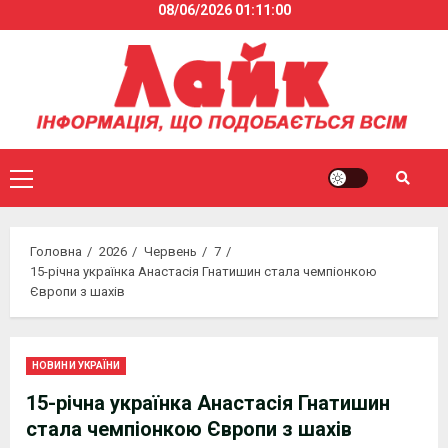
08/06/2026
01:11:01
Skip
to
content
Primary
Menu
Головна
2026
Червень
7
15-річна українка Анастасія Гнатишин стала чемпіонкою
Європи з шахів
НОВИНИ УКРАЇНИ
15-річна українка Анастасія Гнатишин
стала чемпіонкою Європи з шахів