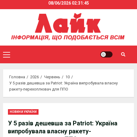
08/06/2026
02:31:46
Skip
to
content
Primary
Menu
Головна
2026
Червень
10
У 5 разів дешевша за Patriot: Україна випробувала власну
ракету-перехоплювач для ППО
НОВИНИ УКРАЇНИ
У 5 разів дешевша за Patriot: Україна
випробувала власну ракету-