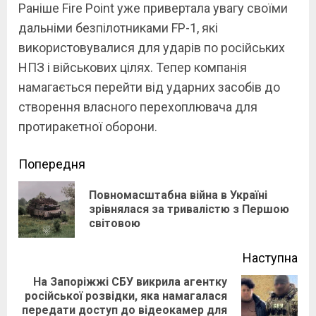
Раніше Fire Point уже привертала увагу своїми
дальніми безпілотниками FP-1, які
використовувалися для ударів по російських
НПЗ і військових цілях. Тепер компанія
намагається перейти від ударних засобів до
створення власного перехоплювача для
протиракетної оборони.
Continue
Попередня
Reading
Повномасштабна війна в Україні
Pre
зрівнялася за тривалістю з Першою
світовою
pos
Наступна
На Запоріжжі СБУ викрила агентку
російської розвідки, яка намагалася
Next
передати доступ до відеокамер для