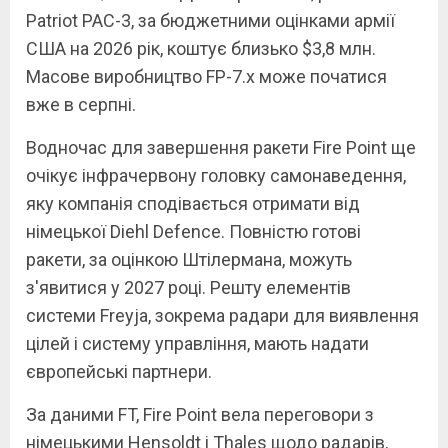
Patriot PAC-3, за бюджетними оцінками армії
США на 2026 рік, коштує близько $3,8 млн.
Масове виробництво FP-7.x може початися
вже в серпні.
Водночас для завершення ракети Fire Point ще
очікує інфрачервону головку самонаведення,
яку компанія сподівається отримати від
німецької Diehl Defence. Повністю готові
ракети, за оцінкою Штілермана, можуть
з'явитися у 2027 році. Решту елементів
системи Freyja, зокрема радари для виявлення
цілей і систему управління, мають надати
європейські партнери.
За даними FT, Fire Point вела переговори з
німецькими Hensoldt і Thales щодо радарів,