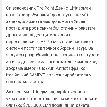
Співзасновник Fire Point Денис Штілерман
назвав випробування "доволі успішним" і
заявив, що ракета має допомогти Україні
протидіяти російським балістичним ракетам і
дронам на тлі дефіциту західних
перехоплювачів. FP-7.x має стати частиною
системи протиповітряної оборони Freyja. За
задумом розробників, вона повинна коштувати
значно дешевше за наявні західні комплекси,
зокрема американський Patriot і франко-
італійський SAMP/T, а також вироблятися у
більших кількостях.
За словами Штілермана, вартість одного
українського перехоплювача може становити
близько $700 000. Для порівняння, ракета