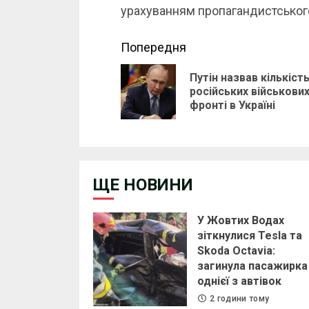
урахуванням пропагандистського 
Continue
Попередня
Reading
Путін назвав кількіст
російських військових
фронті в Україні
ЩЕ НОВИНИ
У Жовтих Водах
зіткнулися Tesla та
Skoda Octavia:
загинула пасажирка
однієї з автівок
2 години тому