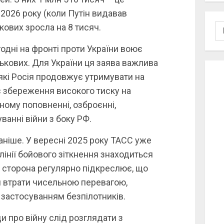
 2026 року (коли Путін видавав
кових зросла на 8 тисяч.
По
годні на фронті проти України воює
ькових. Для України ця заява важлива
які Росія продовжує утримувати на
є збереження високого тиску на
йному поповненні, озброєнні,
уванні війни з боку РФ.
раніше. У вересні 2025 року ТАСС уже
 лінії бойового зіткнення знаходиться
а сторона регулярно підкреслює, що
 втрати чисельною перевагою,
 застосуванням безпілотників.
и про війну слід розглядати з