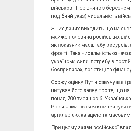
військові. Порівняно з березнем
подібний указ) чисельність війсь
З цих даних виходить, що на сьо
майже половина російських війс
як показник масштабу ресурсів, 
фронті. Така чисельність означа
українські сили, потребу в пості
боєприпасах, логістиці та фінанс
Схожу оцінку Путін озвучував і 
цитував його заяву про те, що на
понад 700 тисяч осіб. Українськ
Росія намагається компенсувати
артилерією, авіацією та масовим
При цьому заяви російської влад