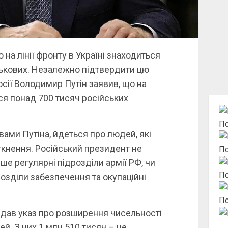
на лінії фронту в Україні знаходиться
ськових. Незалежно підтвердити цю
ії Володимир Путін заявив, що на
ься понад 700 тисяч російських
По
ами Путіна, йдеться про людей, які
іткнення. Російський президент не
По
ше регулярні підрозділи армії РФ, чи
По
розділи забезпечення та окупаційні
По
идав указ про розширення чисельності
ей. З них 1 млн 510 тисяч – це