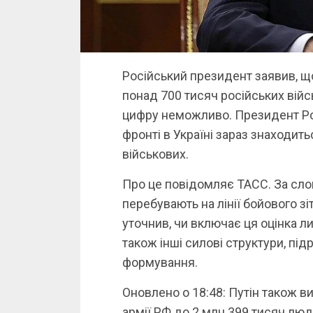
Російський президент заявив, що 
понад 700 тисяч російських вій
цифру неможливо. Президент Рос
фронті в Україні зараз знаходит
військових.
Про це повідомляє ТАСС. За слов
перебувають на лінії бойового з
уточнив, чи включає ця оцінка ли
також інші силові структури, під
формування.
Оновлено о 18:48: Путін також в
армії РФ до 2 млн 399 тисяч люд