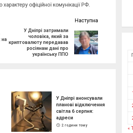
характеру офіційної комунікації РФ.
Наступна
У Дніпрі затримали
ь
чоловіка, який за
Previous
 на
Next
криптовалюту передавав
post:
росіянам дані про
post:
українську ППО
У Дніпрі анонсували
планові відключення
світла 6 серпня:
адреси
2 години тому
« 