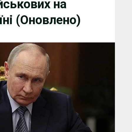
йськових на
їні (Оновлено)