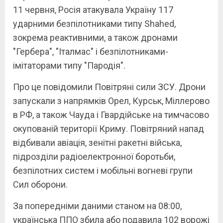
11 червня, Росія атакувала Україну 117
ударними безпілотниками типу Shahed,
зокрема реактивними, а також дронами
"Гербера", "Італмас" і безпілотниками-
імітаторами типу "Пародія".
Про це повідомили Повітряні сили ЗСУ. Дрони
запускали з напрямків Орел, Курськ, Міллерово
в РФ, а також Чауда і Гвардійське на тимчасово
окупованій території Криму. Повітряний напад
відбивали авіація, зенітні ракетні війська,
підрозділи радіоелектронної боротьби,
безпілотних систем і мобільні вогневі групи
Сил оборони.
За попередніми даними станом на 08:00,
українська ППО збила або подавила 102 ворожі