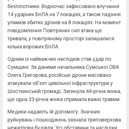
безпілотники. Водночас зафіксовано влучання
14 ударних БпЛА на 7 локаціях, а також падіння
уламків збитих дронів на 8 локаціях. На момент
повідомлення Повітряних сил атака ще
тривала, у повітряному просторі залишалися
кілька ворожих БпЛА.
Одним із найважчих наслідків став удар по
Сумщині. За даними начальника Сумської ОВА
Олега Григорова, російські дрони масовано
атакували об'єкт цивільної інфраструктури у
Шосткинській громаді. Загинула 44-річна жінка,
ще одна 33-річна жінка отримала важкі травми.
Медики надають їй допомогу. Значних
руйнувань і пошкоджень зазнала триповерхова
нежитлова будівля. Усі обставини та наслідки