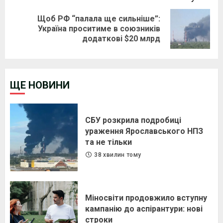
Щоб РФ “палала ще сильніше”:
Next
Україна проситиме в союзників
додаткові $20 млрд
post:
ЩЕ НОВИНИ
СБУ розкрила подробиці
ураження Ярославського НПЗ
та не тільки
38 хвилин тому
Міносвіти продовжило вступну
кампанію до аспірантури: нові
строки