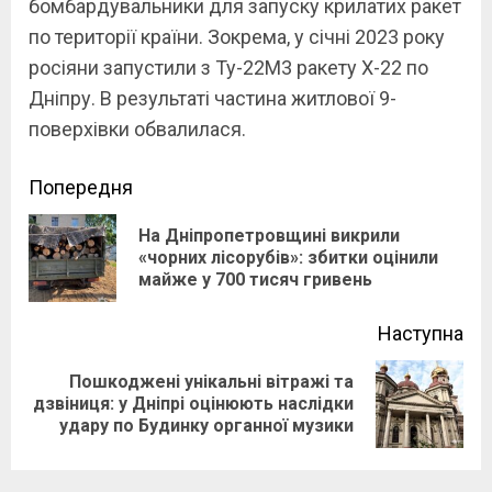
бомбардувальники для запуску крилатих ракет
по території країни. Зокрема, у січні 2023 року
росіяни запустили з Ту-22М3 ракету Х-22 по
Дніпру. В результаті частина житлової 9-
поверхівки обвалилася.
Continue
Попередня
Reading
На Дніпропетровщині викрили
Pre
«чорних лісорубів»: збитки оцінили
майже у 700 тисяч гривень
pos
Наступна
Пошкоджені унікальні вітражі та
Next
дзвіниця: у Дніпрі оцінюють наслідки
удару по Будинку органної музики
post: