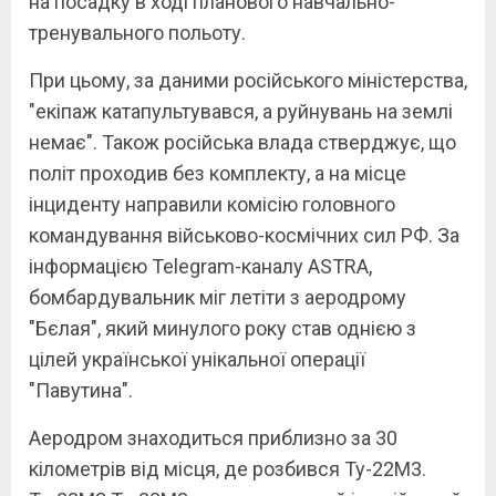
на посадку в ході планового навчально-
тренувального польоту.
При цьому, за даними російського міністерства,
"екіпаж катапультувався, а руйнувань на землі
немає". Також російська влада стверджує, що
політ проходив без комплекту, а на місце
інциденту направили комісію головного
командування військово-космічних сил РФ. За
інформацією Telegram-каналу ASTRA,
бомбардувальник міг летіти з аеродрому
"Бєлая", який минулого року став однією з
цілей української унікальної операції
"Павутина".
Аеродром знаходиться приблизно за 30
кілометрів від місця, де розбився Ту-22М3.