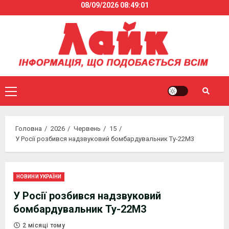
08/09/2026
08:49:02
Skip
to
content
Primary
Menu
Головна
2026
Червень
15
У Росії розбився надзвуковий бомбардувальник Ту-22М3
НОВИНИ УКРАЇНИ
У Росії розбився надзвуковий
бомбардувальник Ту-22М3
2 місяці тому