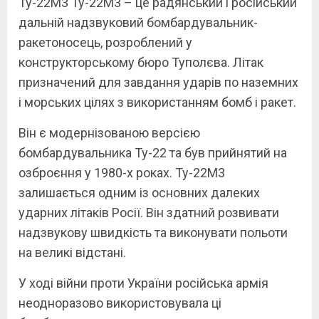
Ту-22М3 Ту-22М3 – це радянський і російський
дальній надзвуковий бомбардувальник-
ракетоносець, розроблений у
конструкторському бюро Туполєва. Літак
призначений для завдання ударів по наземних
і морських цілях з використанням бомб і ракет.
Він є модернізованою версією
бомбардувальника Ту-22 та був прийнятий на
озброєння у 1980-х роках. Ту-22М3
залишається одним із основних далеких
ударних літаків Росії. Він здатний розвивати
надзвукову швидкість та виконувати польоти
на великі відстані.
У ході війни проти України російська армія
неодноразово використовувала ці