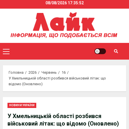
08/08/2026
17:35:53
Skip
to
content
Primary
Menu
Головна
2026
Червень
16
У Хмельницькій області розбився військовий літак: що
відомо (Оновлено)
НОВИНИ УКРАЇНИ
У Хмельницькій області розбився
військовий літак: що відомо (Оновлено)