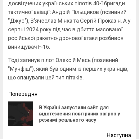
досвідчених українських пілотів 40-ї бригади
тактичної авіації: Андрій Пільщиков (позивний
"Джус"), В'ячеслав Мінка та Сергій Проказін. А у
серпні 2024 року під час відбиття масованої
російської ракетно-дронової атаки розбився
винищувач F-16.
Тоді загинув пілот Олексій Месь (позивний
"Мунфіш"), який був одним із перших українців,
що опанували цей тип літаків.
Continue
Попередня
Reading
В Україні запустили сайт для
Pre
відстеження повітряних загроз у
режимі реального часу
pos
Наступна