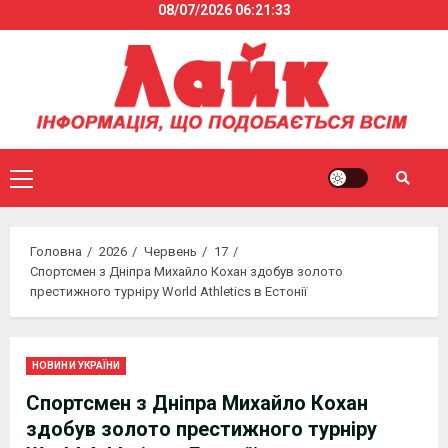
08/07/2026
06:21:34
Skip
to
content
Primary
Menu
Головна
2026
Червень
17
Спортсмен з Дніпра Михайло Кохан здобув золото
престижного турніру World Athletics в Естонії
НОВИНИ УКРАЇНИ
Спортсмен з Дніпра Михайло Кохан
здобув золото престижного турніру