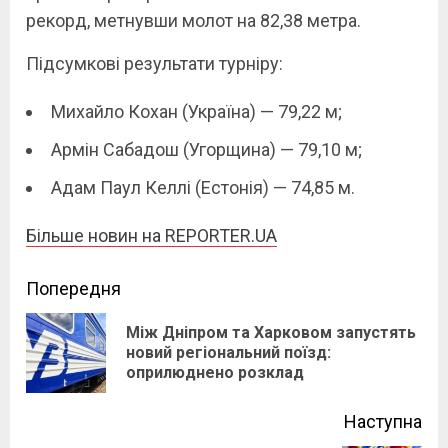
рекорд, метнувши молот на 82,38 метра.
Підсумкові результати турніру:
Михайло Кохан (Україна) — 79,22 м;
Армін Сабадош (Угорщина) — 79,10 м;
Адам Паул Келлі (Естонія) — 74,85 м.
Більше новин на REPORTER.UA
Continue
Попередня
Reading
Між Дніпром та Харковом запустять
Pre
новий регіональний поїзд:
оприлюднено розклад
pos
Наступна