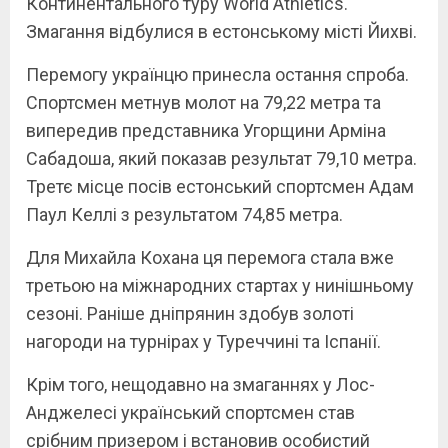
Континентального туру World Athletics.
Змагання відбулися в естонському місті Йихві.
Перемогу українцю принесла остання спроба.
Спортсмен метнув молот на 79,22 метра та
випередив представника Угорщини Арміна
Сабадоша, який показав результат 79,10 метра.
Третє місце посів естонський спортсмен Адам
Паул Келлі з результатом 74,85 метра.
Для Михайла Кохана ця перемога стала вже
третьою на міжнародних стартах у нинішньому
сезоні. Раніше дніпрянин здобув золоті
нагороди на турнірах у Туреччині та Іспанії.
Крім того, нещодавно на змаганнях у Лос-
Анджелесі український спортсмен став
срібним призером і встановив особистий