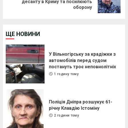
десанту в Криму та посилюють
оборону
post:
ЩЕ НОВИНИ
У Вільногірську за крадіжки з
автомобілів перед судом
постануть троє неповнолітніх
1 годину тому
Поліція Дніпра розшукує 61-
річну Клавдію Істоміну
2 години тому