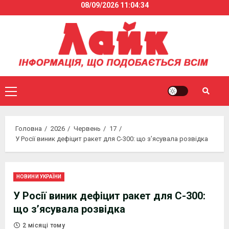
08/09/2026
11:04:34
Skip
to
content
Primary
Menu
Головна
2026
Червень
17
У Росії виник дефіцит ракет для С-300: що з’ясувала розвідка
НОВИНИ УКРАЇНИ
У Росії виник дефіцит ракет для С-300:
що з’ясувала розвідка
2 місяці тому