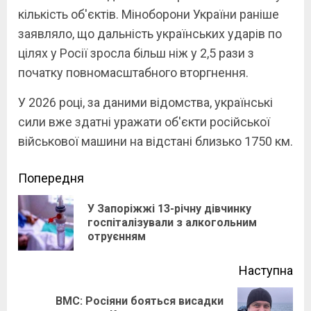
кількість об'єктів. Міноборони України раніше
заявляло, що дальність українських ударів по
цілях у Росії зросла більш ніж у 2,5 рази з
початку повномасштабного вторгнення.
У 2026 році, за даними відомства, українські
сили вже здатні уражати об'єкти російської
військової машини на відстані близько 1750 км.
Continue
Попередня
Reading
У Запоріжжі 13-річну дівчинку
Pre
госпіталізували з алкогольним
отруєнням
pos
Наступна
ВМС: Росіяни бояться висадки
Next