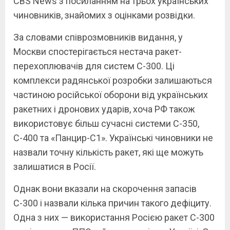
CBS News з посиланням на трьох українських
чиновників, знайомих з оцінками розвідки.
За словами співрозмовників видання, у
Москви спостерігається нестача ракет-
перехоплювачів для систем С-300. Ці
комплекси радянської розробки залишаються
частиною російської оборони від українських
ракетних і дронових ударів, хоча РФ також
використовує більш сучасні системи С-350,
С-400 та «Панцир-С1». Українські чиновники не
назвали точну кількість ракет, які ще можуть
залишатися в Росії.
Однак вони вказали на скорочення запасів
С-300 і назвали кілька причин такого дефіциту.
Одна з них — використання Росією ракет С-300