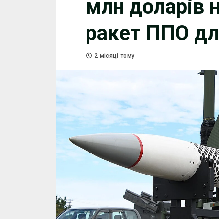
млн доларів 
ракет ППО дл
2 місяці тому