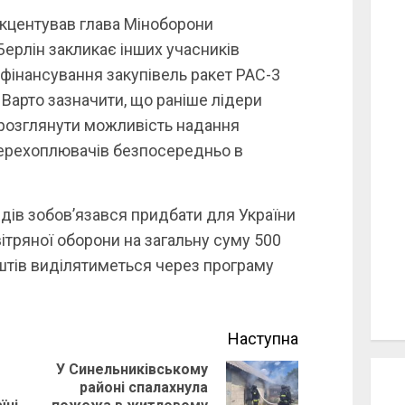
акцентував глава Міноборони
Берлін закликає інших учасників
 фінансування закупівель ракет PAC-3
Варто зазначити, що раніше лідери
 розглянути можливість надання
перехоплювачів безпосередньо в
дів зобов’язався придбати для України
ітряної оборони на загальну суму 500
оштів виділятиметься через програму
Наступна
У Синельниківському
районі спалахнула
Previous
Next