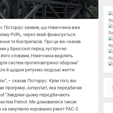
По
с Пісторіус заявив, що Німеччина вже
По
ізму PURL, через який фінансується
ння та боєприпасів. Про це він сказав
По
ами у Брюсселі перед зустріччю
а його словами, Німеччина виділить
По
для систем протиповітряної оборони".
чі й щодня рятуємо людські життя.
", – сказав Пісторіус. Крім того, він
По
ає програму Jumpstart, яка передбачає
riot."Завдяки цьому передбачають
систем Patriot. Ми домовилися також
 на закупівлю керованих ракет PAC-3.