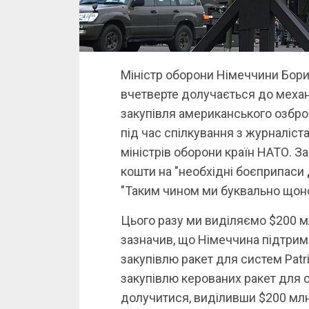
Міністр оборони Німеччини Бори
вчетверте долучається до механ
закупівля американського озброє
під час спілкування з журналіст
міністрів оборони країн НАТО. З
кошти на "необхідні боєприпаси 
"Таким чином ми буквально щоно
Цього разу ми виділяємо $200 млн
зазначив, що Німеччина підтрим
закупівлю ракет для систем Pat
закупівлю керованих ракет для 
долучитися, виділивши $200 млн