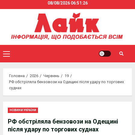
08/08/2026
06:51:27
Skip
to
content
Primary
Menu
Головна
2026
Червень
19
РФ обстріляла бензовози на Одещині після удару по торгових
суднах
НОВИНИ УКРАЇНИ
РФ обстріляла бензовози на Одещині
після удару по торгових суднах