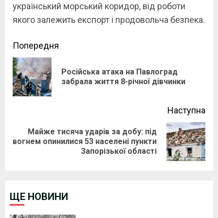
український морський коридор, від роботи
якого залежить експорт і продовольча безпека.
Continue
Попередня
Reading
Російська атака на Павлоград
Pre
забрала життя 8-річної дівчинки
pos
Наступна
Майже тисяча ударів за добу: під
Next
вогнем опинилися 53 населені пункти
Запорізької області
post:
ЩЕ НОВИНИ