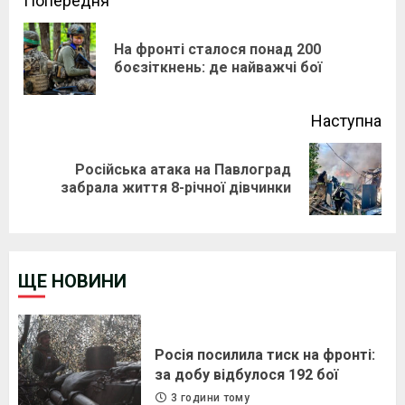
Continue
Попередня
Reading
На фронті сталося понад 200
Pre
боєзіткнень: де найважчі бої
pos
Наступна
Російська атака на Павлоград
Next
забрала життя 8-річної дівчинки
post:
ЩЕ НОВИНИ
Росія посилила тиск на фронті:
за добу відбулося 192 бої
3 години тому