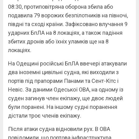
08:30, протиповітряна оборона збила або
подавила 79 ворожих безпілотників на півночі,
півдні та сході країни. Зафіксовано влучання 9
ударних БпЛА на 8 локаціях, а також падіння
збитих дронів або їхніх уламків ще на 8
локаціях.
На Одещині російські БпЛА ввечері атакували
два іноземні цивільні судна, які виходили з
портів під прапорами Панами та Сент-Кітс і
Невіс. За даними Одеської ОВА, на одному із
суден загинув член екіпажу, ще двоє людей
були поранені. На іншому судні поранення
дістали троє членів екіпажу.
Після атаки судна відновили рух. В ОВА
повідомили, що портова інфраструктура