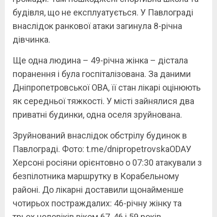
будівля, що не експлуатується. У Павлограді
внаслідок ранкової атаки загинула 8-річна
дівчинка.
Ще одна людина – 49-річна жінка – дістала
поранення і була госпіталізована. За даними
Дніпропетровської ОВА, її стан лікарі оцінюють
як середньої тяжкості. У місті зайнялися два
приватні будинки, одна оселя зруйнована.
Зруйнований внаслідок обстрілу будинок в
Павлограді. Фото: t.me/dnipropetrovskaODAУ
Херсоні росіяни орієнтовно о 07:30 атакували з
безпілотника маршрутку в Корабельному
районі. До лікарні доставили щонайменше
чотирьох постраждалих: 46-річну жінку та
трьох чоловіків віком 67, 46 і 59 років.