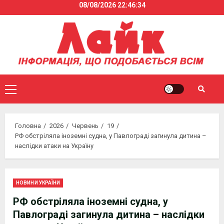
08/08/2026
22:46:34
Skip
to
content
Primary
Menu
Головна
2026
Червень
19
РФ обстріляла іноземні судна, у Павлограді загинула дитина –
наслідки атаки на Україну
НОВИНИ УКРАЇНИ
РФ обстріляла іноземні судна, у
Павлограді загинула дитина – наслідки