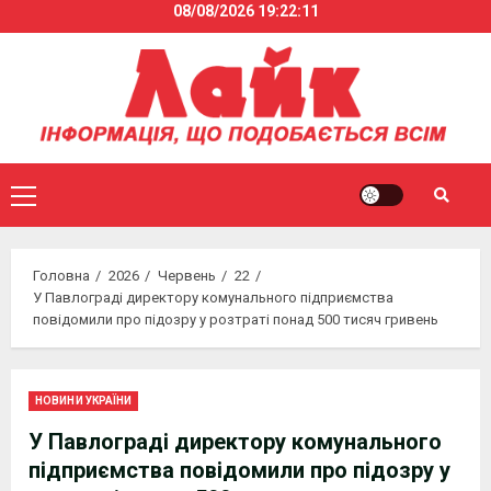
08/08/2026
19:22:12
Skip
to
content
Primary
Menu
Головна
2026
Червень
22
У Павлограді директору комунального підприємства
повідомили про підозру у розтраті понад 500 тисяч гривень
НОВИНИ УКРАЇНИ
У Павлограді директору комунального
підприємства повідомили про підозру у