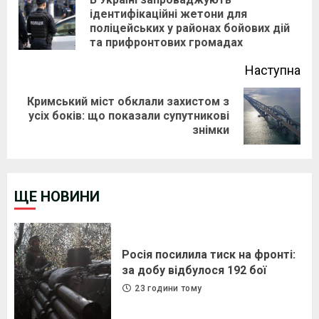
Reading
ідентифікаційні жетони для
Pre
поліцейських у районах бойових дій
pos
та прифронтових громадах
Наступна
Кримський міст обклали захистом з
Next
усіх боків: що показали супутникові
знімки
post:
ЩЕ НОВИНИ
Росія посилила тиск на фронті:
за добу відбулося 192 бої
23 години тому