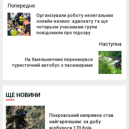
Continue
Попередня
Організували роботу нелегальних
Reading
онлайн-казино: адвокату та ще
Pre
чотирьом учасникам групи
pos
повідомили про підозру
Наступна
На Хмельниччині перекинувся
Next
туристичний автобус з пасажирами
post:
ЩЕ НОВИНИ
Покровський напрямок став
найгарячішим: за добу
відбулося 170 боїв