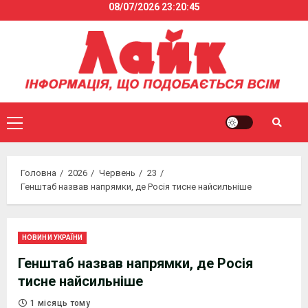
08/07/2026
23:20:45
Skip
to
content
Primary
Menu
Головна
2026
Червень
23
Генштаб назвав напрямки, де Росія тисне найсильніше
НОВИНИ УКРАЇНИ
Генштаб назвав напрямки, де Росія
тисне найсильніше
1 місяць тому