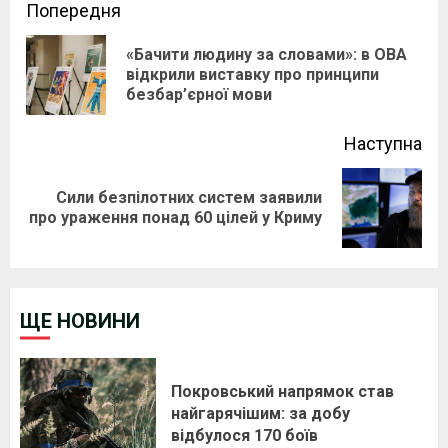
Continue
Попередня
Reading
«Бачити людину за словами»: в ОВА
Pre
відкрили виставку про принципи
безбар’єрної мови
pos
Наступна
Сили безпілотних систем заявили
Next
про ураження понад 60 цілей у Криму
post:
ЩЕ НОВИНИ
Покровський напрямок став
найгарячішим: за добу
відбулося 170 боїв