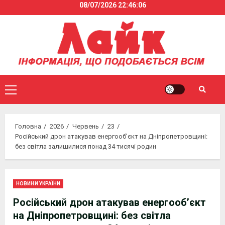
08/07/2026
22:46:06
Skip
to
content
Primary
Menu
Головна
2026
Червень
23
Російський дрон атакував енергооб’єкт на Дніпропетровщині:
без світла залишилися понад 34 тисячі родин
НОВИНИ УКРАЇНИ
Російський дрон атакував енергооб’єкт
на Дніпропетровщині: без світла