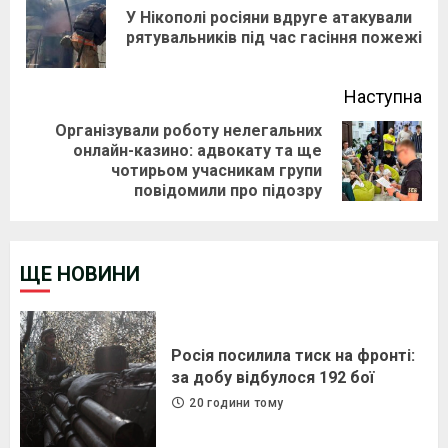
Reading
У Нікополі росіяни вдруге атакували
Pre
рятувальників під час гасіння пожежі
pos
Наступна
Організували роботу нелегальних
онлайн-казино: адвокату та ще
Next
чотирьом учасникам групи
post:
повідомили про підозру
ЩЕ НОВИНИ
Росія посилила тиск на фронті:
за добу відбулося 192 бої
20 години тому