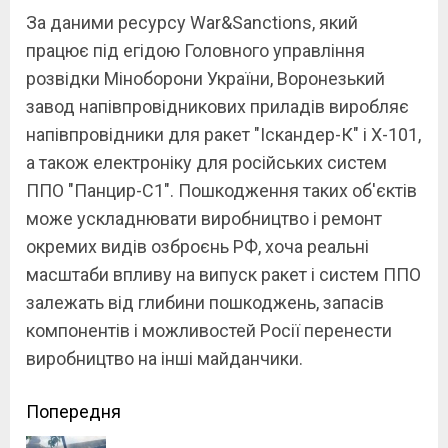
За даними ресурсу War&Sanctions, який
працює під егідою Головного управління
розвідки Міноборони України, Воронезький
завод напівпровідникових приладів виробляє
напівпровідники для ракет "Іскандер-К" і Х-101,
а також електроніку для російських систем
ППО "Панцир-С1". Пошкодження таких об'єктів
може ускладнювати виробництво і ремонт
окремих видів озброєнь РФ, хоча реальні
масштаби впливу на випуск ракет і систем ППО
залежать від глибини пошкоджень, запасів
компонентів і можливостей Росії перенести
виробництво на інші майданчики.
Continue
Попередня