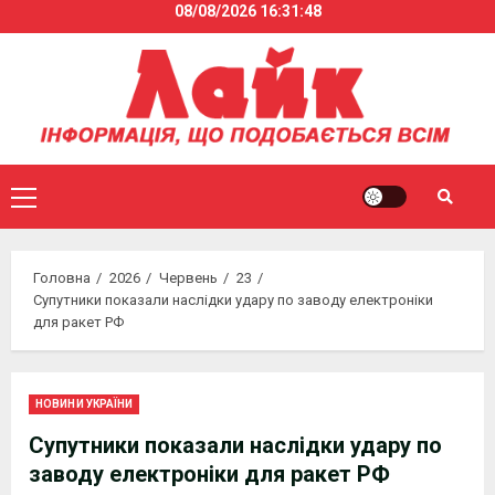
08/08/2026
16:31:48
Skip
to
content
Primary
Menu
Головна
2026
Червень
23
Супутники показали наслідки удару по заводу електроніки
для ракет РФ
НОВИНИ УКРАЇНИ
Супутники показали наслідки удару по
заводу електроніки для ракет РФ