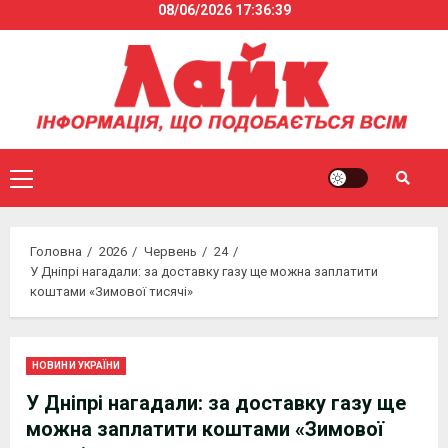
08/06/2026
17:36:39
Skip
to
content
Primary
Menu
Головна
2026
Червень
24
У Дніпрі нагадали: за доставку газу ще можна заплатити
коштами «Зимової тисячі»
НОВИНИ УКРАЇНИ
У Дніпрі нагадали: за доставку газу ще
можна заплатити коштами «Зимової