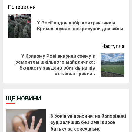
Continue
Попередня
Reading
У Росії падає набір контрактників:
Pre
Кремль шукає нові ресурси для війни
pos
Наступна
У Кривому Розі викрили схему з
ремонтом шкільного майданчика:
Next
бюджету завдано збитків на пів
post:
мільйона гривень
ЩЕ НОВИНИ
6 років увʼязнення: на Запоріжжі
суд залишив без змін вирок
батьку за сексуальне