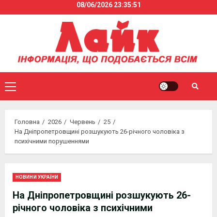
08/06/2026
23:35:51
Skip
to
content
Primary
Menu
Головна
2026
Червень
25
На Дніпропетровщині розшукують 26-річного чоловіка з
психічними порушеннями
НОВИНИ УКРАЇНИ
На Дніпропетровщині розшукують 26-
річного чоловіка з психічними