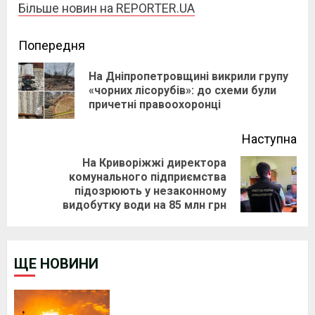
Більше новин на REPORTER.UA
Continue
Попередня
Reading
На Дніпропетровщині викрили групу
Pre
«чорних лісорубів»: до схеми були
причетні правоохоронці
pos
Наступна
На Криворіжжі директора
комунального підприємства
Next
підозрюють у незаконному
post:
видобутку води на 85 млн грн
ЩЕ НОВИНИ