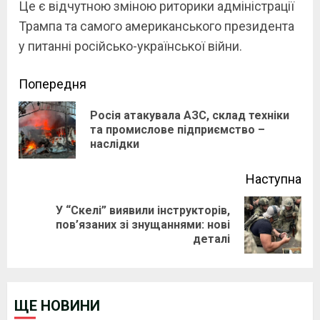
Це є відчутною зміною риторики адміністрації
Трампа та самого американського президента
у питанні російсько-української війни.
Continue
Попередня
Reading
Росія атакувала АЗС, склад техніки
Pre
та промислове підприємство –
наслідки
pos
Наступна
У “Скелі” виявили інструкторів,
Next
пов’язаних зі знущаннями: нові
деталі
post:
ЩЕ НОВИНИ