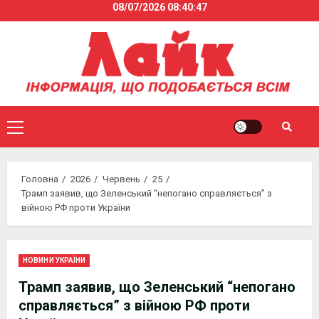
08/07/2026
08:40:47
Skip
to
content
Primary
Menu
Головна
2026
Червень
25
Трамп заявив, що Зеленський “непогано справляється” з
війною РФ проти України
НОВИНИ УКРАЇНИ
Трамп заявив, що Зеленський “непогано
справляється” з війною РФ проти