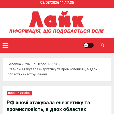
08/08/2026
11:17:35
Skip
to
content
Primary
Menu
Головна
2026
Червень
26
РФ вночі атакувала енергетику та промисловість, в двох
областях знеструмлення
НОВИНИ УКРАЇНИ
РФ вночі атакувала енергетику та
промисловість, в двох областях