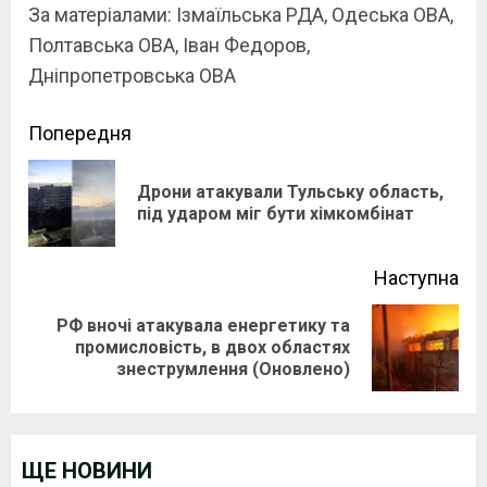
За матеріалами: Ізмаїльська РДА, Одеська ОВА,
Полтавська ОВА, Іван Федоров,
Дніпропетровська ОВА
Continue
Попередня
Reading
Дрони атакували Тульську область,
Pre
під ударом міг бути хімкомбінат
pos
Наступна
РФ вночі атакувала енергетику та
Next
промисловість, в двох областях
знеструмлення (Оновлено)
post:
ЩЕ НОВИНИ