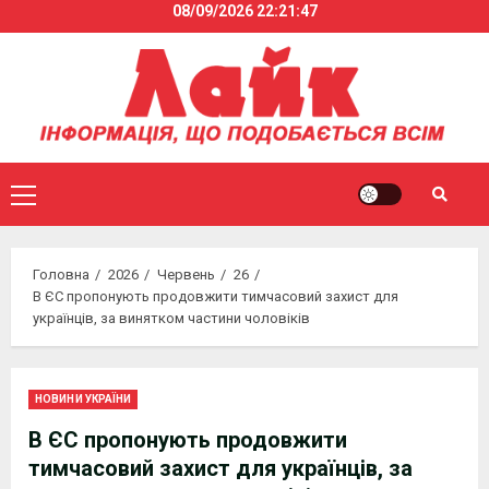
08/09/2026
22:21:47
Skip
to
content
Primary
Menu
Головна
2026
Червень
26
В ЄС пропонують продовжити тимчасовий захист для
українців, за винятком частини чоловіків
НОВИНИ УКРАЇНИ
В ЄС пропонують продовжити
тимчасовий захист для українців, за