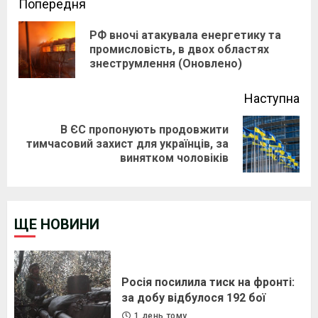
Continue
Попередня
Reading
РФ вночі атакувала енергетику та
Pre
промисловість, в двох областях
знеструмлення (Оновлено)
pos
Наступна
В ЄС пропонують продовжити
Next
тимчасовий захист для українців, за
винятком чоловіків
post:
ЩЕ НОВИНИ
Росія посилила тиск на фронті:
за добу відбулося 192 бої
1 день тому