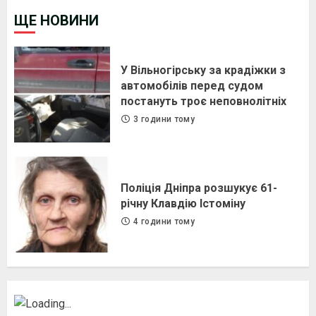
ЩЕ НОВИНИ
У Вільногірську за крадіжки з
автомобілів перед судом
постануть троє неповнолітніх
3 години тому
Поліція Дніпра розшукує 61-
річну Клавдію Істоміну
4 години тому