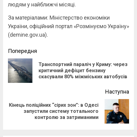
людям у найближчі місяці.
За матеріалами: Міністерство економіки
України, офіційний портал «Розмінуємо Україну»
(demine.gov.ua).
Continue
Попередня
Reading
Транспортний параліч у Криму: через
Pre
критичний дефіцит бензину
скасували 80% міжміських автобусів
pos
Наступна
Кінець поліційних “сірих зон”: в Одесі
Next
запустили систему тотального
контролю за затриманими
post: