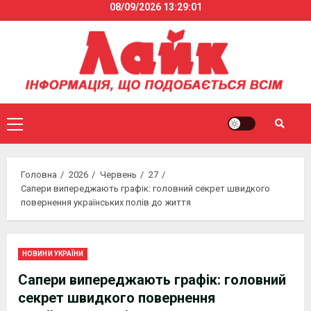
08/09/2026
13:29:01
Skip
to
content
Primary
Menu
Головна
2026
Червень
27
Сапери випереджають графік: головний секрет швидкого
повернення українських полів до життя
НОВИНИ УКРАЇНИ
Сапери випереджають графік: головний
секрет швидкого повернення