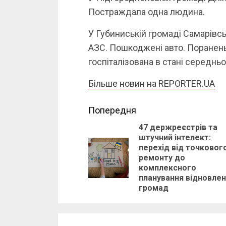
Постраждала одна людина.
У Губиниській громаді Самарівс
АЗС. Пошкоджені авто. Поранень 
госпіталізована в стані середньо
Більше новин на REPORTER.UA
Continue
Попередня
47 держреєстрів та
Reading
штучний інтелект:
перехід від точковог
ремонту до
комплексного
планування відновле
громад