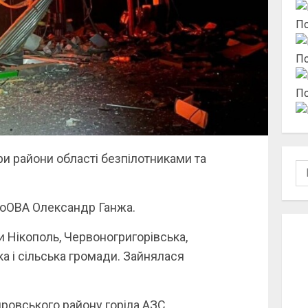
По
По
По
ри райони області безпілотниками та
По
роОВА Олександр Ганжа.
 Нікополь, Червоногригорівська,
а і сільська громади. Зайнялася
ровського району горіла АЗС.