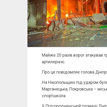
Майже 20 разів ворог атакував т
артилерією.
Про це повідомляє голова Дніп
На Нікопольщині під ударом були
Марганецька, Покровська – міськ
спортшкола.
У Підгородненській громаді Дніп