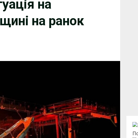
уація на
щині на ранок
По