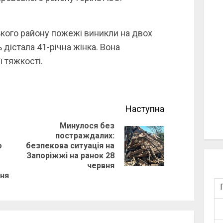
ького району пожежі виникли на двох
дістала 41-річна жінка. Вона
ї тяжкості.
Наступна
Минулося без
постраждалих:
Next
о
безпекова ситуація на
Previous
Запоріжжі на ранок 28
post:
червня
post:
ння