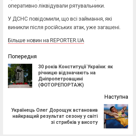
оперативно ліквідували рятувальники.
У ДСНС повідомили, що всі займання, які
виникли після російських атак, уже загашені.
Більше новин на REPORTER.UA
Continue
Попередня
30 років Конституції України: як
Reading
річницю відзначають на
Pre
Дніпропетровщині
pos
(ФОТОРЕПОРТАЖ)
Наступна
Українець Олег Дорощук встановив
Next
найкращий результат сезону у світі
зі стрибків у висоту
post: