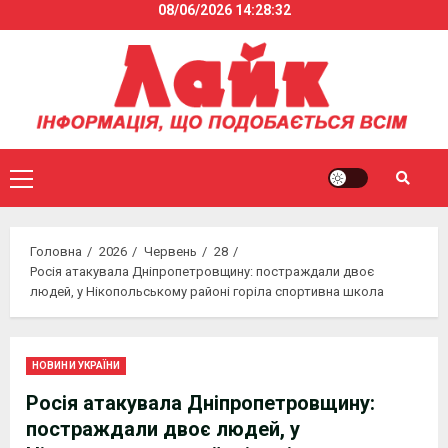
08/06/2026
14:28:32
Skip
to
content
Primary
Menu
Головна
2026
Червень
28
Росія атакувала Дніпропетровщину: постраждали двоє
людей, у Нікопольському районі горіла спортивна школа
НОВИНИ УКРАЇНИ
Росія атакувала Дніпропетровщину:
постраждали двоє людей, у