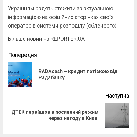
Українцям радять стежити за актуальною
інформацією на офіційних сторінках своїх
операторів системи розподілу (обленерго).
Більше новин на REPORTER.UA
Continue
Попередня
Reading
RADAcash – кредит готівкою від
Pre
Радабанку
pos
Наступна
ДТЕК перейшов в посилений режим
Next
через негоду в Києві
post: