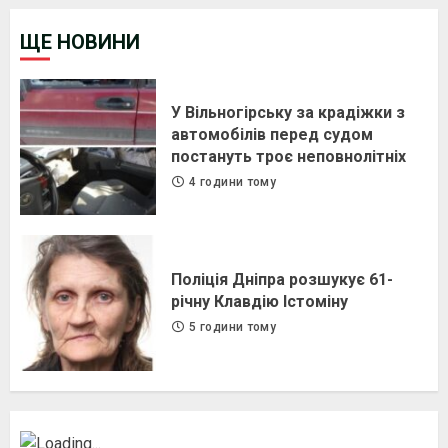
ЩЕ НОВИНИ
У Вільногірську за крадіжки з
автомобілів перед судом
постануть троє неповнолітніх
4 години тому
Поліція Дніпра розшукує 61-
річну Клавдію Істоміну
5 години тому