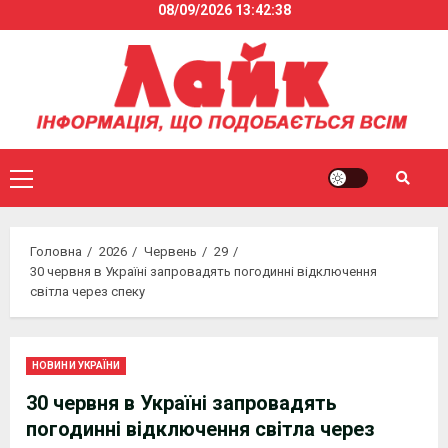
08/09/2026
13:42:38
Skip
to
content
Primary
Menu
Головна
2026
Червень
29
30 червня в Україні запровадять погодинні відключення
світла через спеку
НОВИНИ УКРАЇНИ
30 червня в Україні запровадять
погодинні відключення світла через