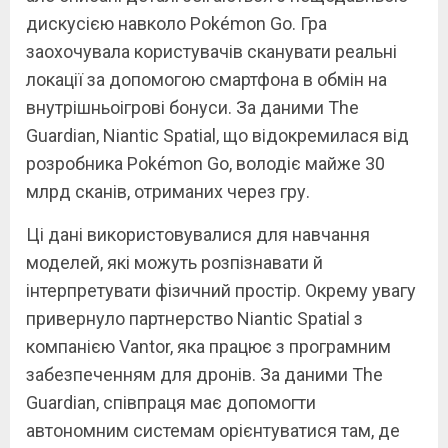
дискусією навколо Pokémon Go. Гра
заохочувала користувачів сканувати реальні
локації за допомогою смартфона в обмін на
внутрішньоігрові бонуси. За даними The
Guardian, Niantic Spatial, що відокремилася від
розробника Pokémon Go, володіє майже 30
млрд сканів, отриманих через гру.
Ці дані використовувалися для навчання
моделей, які можуть розпізнавати й
інтерпретувати фізичний простір. Окрему увагу
привернуло партнерство Niantic Spatial з
компанією Vantor, яка працює з програмним
забезпеченням для дронів. За даними The
Guardian, співпраця має допомогти
автономним системам орієнтуватися там, де