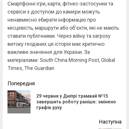
Смартфонні ігри, карти, фітнес-застосунки та
сервіси з доступом до камери можуть
ненавмисно збирати інформацію про
місцевість, маршрути або об'єкти, які не мають
ставати публічними. Через війну та загрозу
витоку геоданих ця історія має критично
важливе значення для України. За
матеріалами: South China Morning Post, Global
Times, The Guardian
Continue
Попередня
Reading
29 червня у Дніпрі трамвай №15
Pre
завершить роботу раніше: змінено
графік руху
pos
Наступна