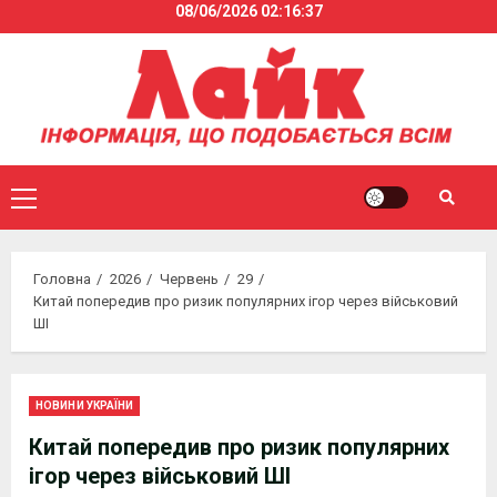
08/06/2026
02:16:37
Skip
to
content
Primary
Menu
Головна
2026
Червень
29
Китай попередив про ризик популярних ігор через військовий
ШІ
НОВИНИ УКРАЇНИ
Китай попередив про ризик популярних
ігор через військовий ШІ