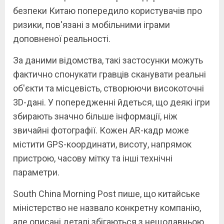
безпеки Китаю попередило користувачів про
ризики, пов'язані з мобільними іграми
доповненої реальності.
За даними відомства, такі застосунки можуть
фактично спонукати гравців сканувати реальні
об'єкти та місцевість, створюючи високоточні
3D-дані. У попередженні йдеться, що деякі ігри
збирають значно більше інформації, ніж
звичайні фотографії. Кожен AR-кадр може
містити GPS-координати, висоту, напрямок
пристрою, часову мітку та інші технічні
параметри.
South China Morning Post пише, що китайське
міністерство не назвало конкретну компанію,
але описані деталі збігаються з нещодавньою