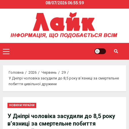
08/07/2026
06:55:59
Skip
to
content
Primary
Menu
Головна
2026
Червень
29
У Дніпрі чоловіка засудили до 8,5 року в’язниці за смертельне
побиття цивільної дружини
НОВИНИ УКРАЇНИ
У Дніпрі чоловіка засудили до 8,5 року
в’язниці за смертельне побиття