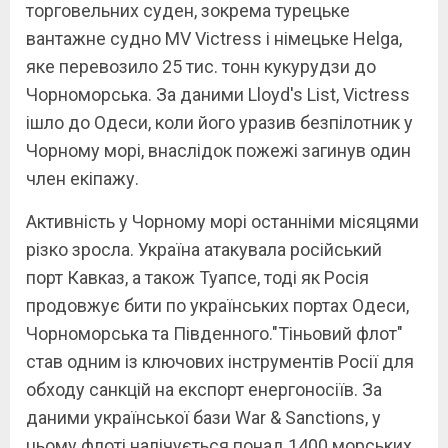
торговельних суден, зокрема турецьке
вантажне судно MV Victress і німецьке Helga,
яке перевозило 25 тис. тонн кукурудзи до
Чорноморська. За даними Lloyd's List, Victress
ішло до Одеси, коли його уразив безпілотник у
Чорному морі, внаслідок пожежі загинув один
член екіпажу.
Активність у Чорному морі останніми місяцями
різко зросла. Україна атакувала російський
порт Кавказ, а також Туапсе, тоді як Росія
продовжує бити по українських портах Одеси,
Чорноморська та Південного."Тіньовий флот"
став одним із ключових інструментів Росії для
обходу санкцій на експорт енергоносіїв. За
даними української бази War & Sanctions, у
цьому флоті налічується понад 1400 морських