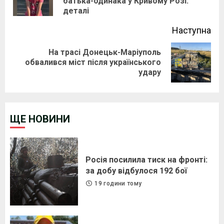
батька-одинака у Кривому Розі:
pos
деталі
Наступна
На трасі Донецьк-Маріуполь
Next
обвалився міст після українського
удару
post:
ЩЕ НОВИНИ
Росія посилила тиск на фронті:
за добу відбулося 192 бої
19 години тому