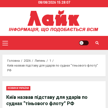
08/08/2026
15:28:08
Skip
to
content
Primary
Menu
Головна
2026
Липень
1
Київ назвав підставу для ударів по суднах “тіньового флоту”
РФ
НОВИНИ УКРАЇНИ
Київ назвав підставу для ударів по
суднах “тіньового флоту” РФ