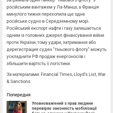
російським вантажем у Ла-Манші, а Франція
минулого тижня перехопила ще одне
російське судно в Середземному морі.
Російський експорт нафти і газу залишається
одним із головних джерел фінансування війни
проти України, тому удари, затримання або
дерегистрация суден "тіньового флоту" можуть
ускладнити РФ продаж енергоносіїв і
збільшити вартість її логістики.
За матеріалами: Financial Times, Lloyd's List, War
& Sanctions
Continue
Попередня
Уповноважений з прав людини
Reading
перевіряє законність мобілізації
Pre