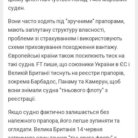
суден.
Вони часто ходять під "зручними" прапорами,
мають заплутану структуру власності,
проблеми зі страхуванням і використовують
схеми приховування походження вантажу.
Європейські країни також посилюють тиск на
такі судна. FT пише, що союзники України в ЄС і
Великій Британії тиснуть на реєстри прапорів,
зокрема Барбадос, Панаму та Камерун, щоб
вони знімали судна "тіньового флоту" з
реєстрації.
Якщо судно фактично залишається без
належного прапора, його легше зупиняти та
оглядати. Велика Британія 14 червня
затримала один танкер "тіньового флоту" з