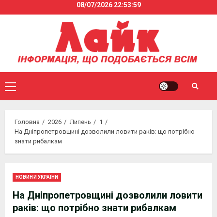
08/07/2026
22:53:59
Skip
to
content
Primary
Menu
Головна
2026
Липень
1
На Дніпропетровщині дозволили ловити раків: що потрібно
знати рибалкам
НОВИНИ УКРАЇНИ
На Дніпропетровщині дозволили ловити
раків: що потрібно знати рибалкам