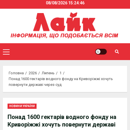
08/08/2026
15:24:47
Skip
to
content
Primary
Menu
Головна
2026
Липень
1
Понад 1600 гектарів водного фонду на Криворіжжі хочуть
повернути державі через суд
НОВИНИ УКРАЇНИ
Понад 1600 гектарів водного фонду на
Криворіжжі хочуть повернути державі