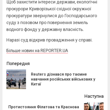
Щоб захистити інтереси держави, екологічні
прокурори Криворізької східної окружної
прокуратури звернулися до Господарського
суду з позовом про повернення земель
водного фонду у державну власність.
Наразі суд відкрив провадження у справі.
Більше новин на REPORTER.UA
Continue
Попередня
Reading
Reuters дізнався про таємне
Pre
навчання російських військових у
Китаї
pos
Наступна
Протистояння Філатова та Краснова