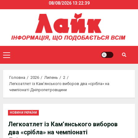
08/08/2026
13:22:39
Skip
to
content
Primary
Menu
Головна
2026
Липень
2
Легкоатлет із Кам’янського виборов два «срібла» на
чемпіонаті Дніпропетровщини
НОВИНИ УКРАЇНИ
Легкоатлет із Кам’янського виборов
два «срібла» на чемпіонаті