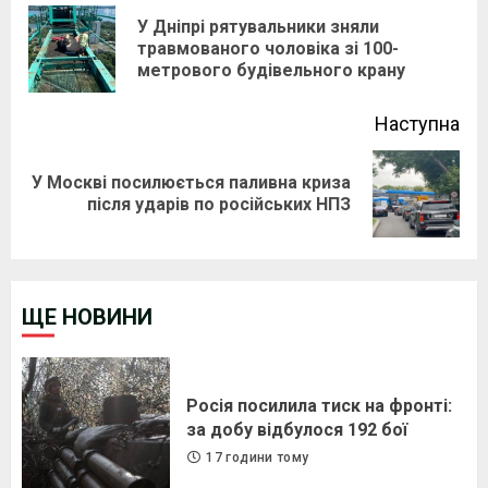
Reading
У Дніпрі рятувальники зняли
Pre
травмованого чоловіка зі 100-
метрового будівельного крану
pos
Наступна
У Москві посилюється паливна криза
Next
після ударів по російських НПЗ
post:
ЩЕ НОВИНИ
Росія посилила тиск на фронті:
за добу відбулося 192 бої
17 години тому