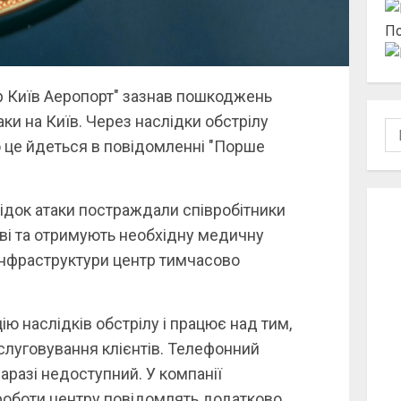
По
 Київ Аеропорт" зазнав пошкоджень
аки на Київ. Через наслідки обстрілу
По
 це йдеться в повідомленні "Порше
лідок атаки постраждали співробітники
иві та отримують необхідну медичну
нфраструктури центр тимчасово
ю наслідків обстрілу і працює над тим,
луговування клієнтів. Телефонний
аразі недоступний. У компанії
роботи центру повідомлять додатково.