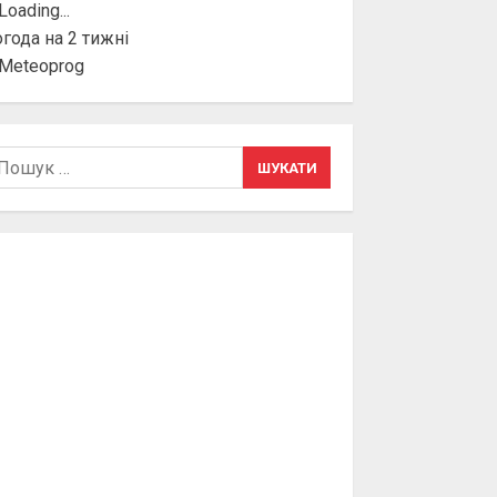
года на 2 тижні
шук: