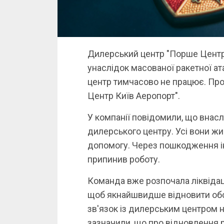
Дилерський центр "Порше Центр
унаслідок масованої ракетної ат
центр тимчасово не працює. Про
Центр Київ Аеропорт".
У компанії повідомили, що внас
дилерського центру. Усі вони ж
допомогу. Через пошкодження і
припинив роботу.
Команда вже розпочала ліквідаці
щоб якнайшвидше відновити обс
зв'язок із дилерським центром н
зазначили, що про відновлення 