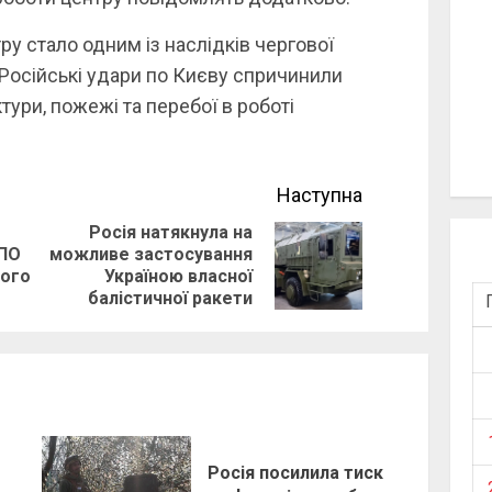
 стало одним із наслідків чергової
 Російські удари по Києву спричинили
тури, пожежі та перебої в роботі
Наступна
Росія натякнула на
ППО
можливе застосування
Previous
Next
ного
Україною власної
post:
post:
балістичної ракети
Росія посилила тиск