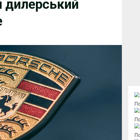
 дилерський
e
По
По
По