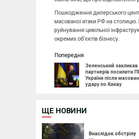
Пошкодження дилерського центру
масованої атаки РФ на столицю.
руйнування цивільної інфраструк
окремих об'єктів бізнесу.
Continue
Попередня
Зеленський закликав
Reading
партнерів посилити 
України після масова
удару по Києву
ЩЕ НОВИНИ
Внаслідок обстрілу