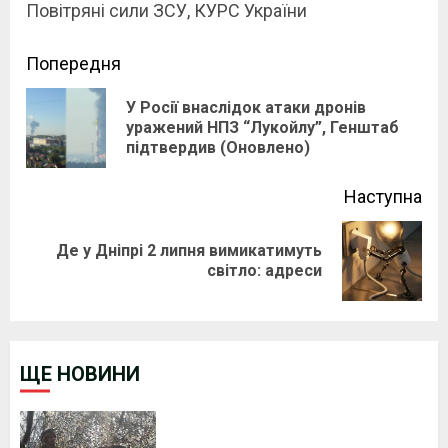
Повітряні сили ЗСУ, КУРС України
Continue
Попередня
Reading
У Росії внаслідок атаки дронів
Pre
уражений НПЗ “Лукойлу”, Генштаб
підтвердив (Оновлено)
pos
Наступна
Де у Дніпрі 2 липня вимикатимуть
Next
світло: адреси
post:
ЩЕ НОВИНИ