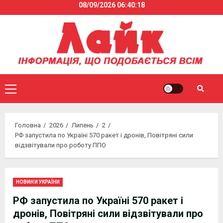
08/09/2026
06:40:18
Skip
to
content
Primary
Menu
Головна
2026
Липень
2
РФ запустила по Україні 570 ракет і дронів, Повітряні сили
відзвітували про роботу ППО
НОВИНИ УКРАЇНИ
РФ запустила по Україні 570 ракет і
дронів, Повітряні сили відзвітували про